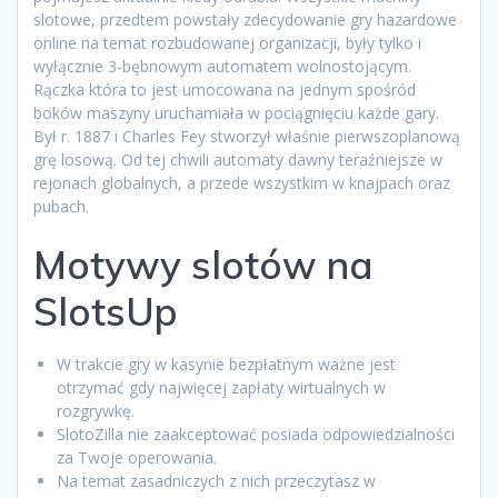
slotowe, przedtem powstały zdecydowanie gry hazardowe
online na temat rozbudowanej organizacji, były tylko i
wyłącznie 3-bębnowym automatem wolnostojącym.
Rączka która to jest umocowana na jednym spośród
boków maszyny uruchamiała w pociągnięciu każde gary.
Był r. 1887 i Charles Fey stworzył właśnie pierwszoplanową
grę losową. Od tej chwili automaty dawny teraźniejsze w
rejonach globalnych, a przede wszystkim w knajpach oraz
pubach.
Motywy slotów na
SlotsUp
W trakcie gry w kasynie bezpłatnym ważne jest
otrzymać gdy najwięcej zapłaty wirtualnych w
rozgrywkę.
SlotoZilla nie zaakceptować posiada odpowiedzialności
za Twoje operowania.
Na temat zasadniczych z nich przeczytasz w