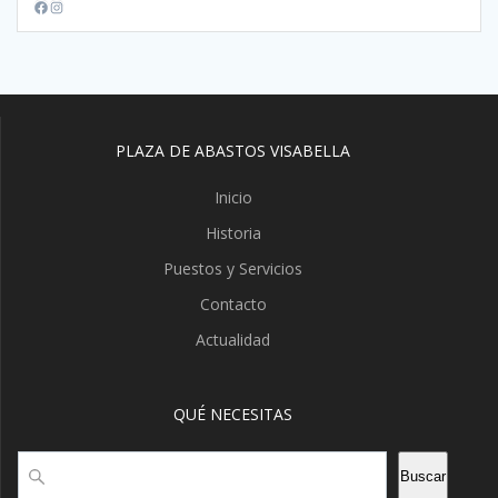
Facebook
Instagram
PLAZA DE ABASTOS VISABELLA
Inicio
Historia
Puestos y Servicios
Contacto
Actualidad
QUÉ NECESITAS
Buscar
Buscar