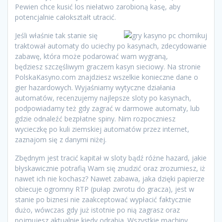
Pewien chce kusić los niełatwo zarobioną kasę, aby
potencjalnie całokształt utracić.
Jeśli właśnie tak stanie się
traktował automaty do uciechy po kasynach, zdecydowanie
zabawę, która może podarować wam wygraną,
będziesz szczęśliwym graczem kasyn sieciowy. Na stronie
PolskaKasyno.com znajdziesz wszelkie konieczne dane o
gier hazardowych. Wyjaśniamy wytyczne działania
automatów, recenzujemy najlepsze sloty po kasynach,
podpowiadamy też gdy zagrać w darmowe automaty, lub
gdzie odnaleźć bezpłatne spiny. Nim rozpoczniesz
wycieczkę po kuli ziemskiej automatów przez internet,
zaznajom się z danymi niżej.
Zbędnym jest tracić kapitał w sloty bądź różne hazard, jakie
błyskawicznie potrafią Wam się znudzić oraz zrozumiesz, iż
nawet ich nie kochasz? Nawet zabawa, jaka dzięki papierze
obiecuje ogromny RTP (pułap zwrotu do gracza), jest w
stanie po biznesi nie zaakceptować wypłacić faktycznie
dużo, wówczas gdy już istotnie po nią zagrasz oraz
pojmujesz aktualnie kiedy odrabia. Wszystkie machiny