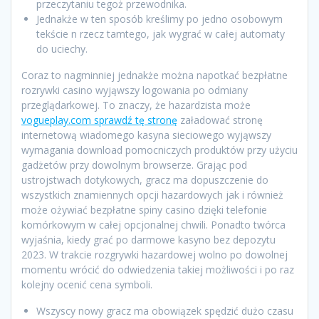
przeczytaniu tegoż przewodnika.
Jednakże w ten sposób kreślimy po jedno osobowym
tekście n rzecz tamtego, jak wygrać w całej automaty
do uciechy.
Coraz to nagminniej jednakże można napotkać bezpłatne
rozrywki casino wyjąwszy logowania po odmiany
przeglądarkowej. To znaczy, że hazardzista może
vogueplay.com sprawdź tę stronę
załadować stronę
internetową wiadomego kasyna sieciowego wyjąwszy
wymagania download pomocniczych produktów przy użyciu
gadżetów przy dowolnym browserze. Grając pod
ustrojstwach dotykowych, gracz ma dopuszczenie do
wszystkich znamiennych opcji hazardowych jak i również
może ożywiać bezpłatne spiny casino dzięki telefonie
komórkowym w całej opcjonalnej chwili. Ponadto twórca
wyjaśnia, kiedy grać po darmowe kasyno bez depozytu
2023. W trakcie rozgrywki hazardowej wolno po dowolnej
momentu wrócić do odwiedzenia takiej możliwości i po raz
kolejny ocenić cena symboli.
Wszyscy nowy gracz ma obowiązek spędzić dużo czasu