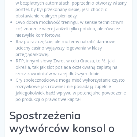
w bezpłatnych automatach, poprzednio otworzy własny
portfel, by był przekonany siebie, jeśli chodzi o
obstawianie realnych pieniędzy.
Owo dobra możliwość treningu, w sensie technicznym
coś znacznie więcej aniżeli tylko potulna, ale również
niezwykle komfortowa.
Raz po raz częściej ale możemy natrafić darmowe
uciechy casino wyjąwszy logowania w klasy
przeglądarkowej.
RTP, innymi słowy Zwrot w celu Gracza, to %, jaki
określa, tak jak slot posiada oczekiwaną zapłatę na
rzecz zawodników w całej dłuższym dobie.
Gry społecznościowe mogą mieć wykorzystanie czysto
rozrywkowe jak i również nie posiadają zupełnie
jakiegokolwiek bądź wpływu w potencjalne powodzenie
po produkcji o prawdziwe kapitał.
Spostrzeżenia
wytwórców konsol o