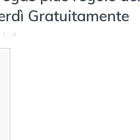
erdì Gratuitamente
5
|
0
o