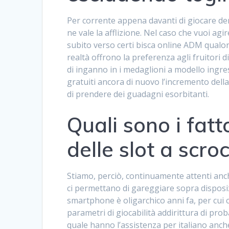
Per corrente appena davanti di giocare dena
ne vale la afflizione. Nel caso che vuoi agir
subito verso certi bisca online ADM qualor
realtà offrono la preferenza agli fruitori d
di inganno in i medaglioni a modello ingre
gratuiti ancora di nuovo l’incremento del
di prendere dei guadagni esorbitanti.
Quali sono i fat
delle slot a scro
Stiamo, perciò, continuamente attenti anc
ci permettano di gareggiare sopra disposiz
smartphone è oligarchico anni fa, per cui c
parametri di giocabilità addirittura di proba
quale hanno l’assistenza per italiano anc