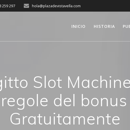
8 259 297
hola@plazadevistavella.com
INICIO
HISTORIA
PU
gitto Slot Machin
regole del bonus
Gratuitamente