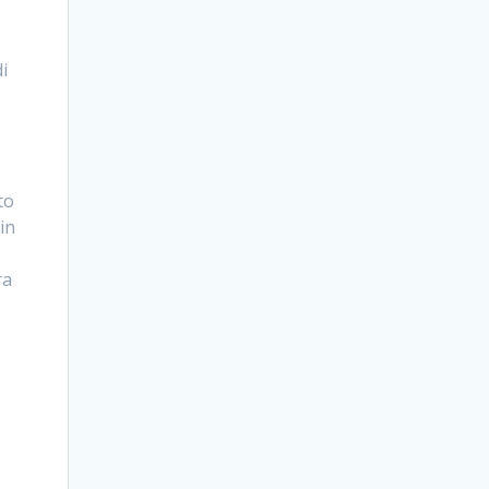
i
to
in
ra