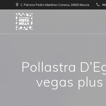
Saltar
C. Párroco Pedro Martínez Conesa, 30003 Murcia
96
al
contenido
Pollastra D’E
vegas plus 