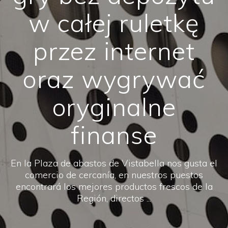
w całej ruletkę
przez internet
oraz wygrywać
oryginalne
finanse
En la Plaza de abastos de Vistabella nos gusta el
comercio de cercanía, en nuestros puestos
encontrará los mejores productos frescos de la
Región, directos ...