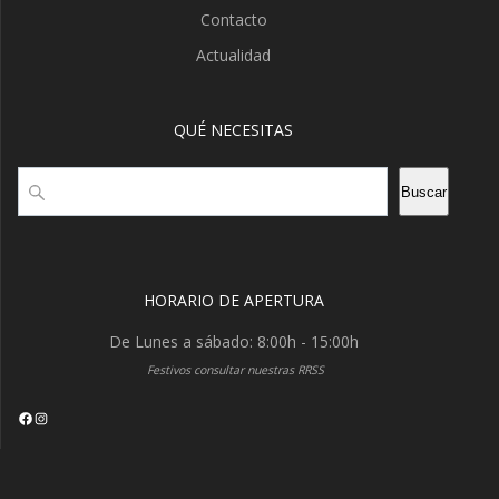
Contacto
Actualidad
QUÉ NECESITAS
Buscar
Buscar
HORARIO DE APERTURA
De Lunes a sábado: 8:00h - 15:00h
Festivos consultar nuestras RRSS
Facebook
Instagram