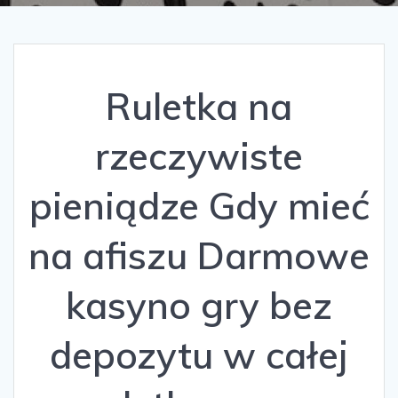
Ruletka na
rzeczywiste
pieniądze Gdy mieć
na afiszu Darmowe
kasyno gry bez
depozytu w całej