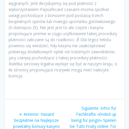
wygranych. Jeśli decydujemy się pod płatność z
wykorzystaniem Paysafecard czasami można spotkać
uwagi pochodzące z bonusem pod postacią trzech
bezpłatnych spinów lub małego upominku gotówkowego
(5-dziesięciu Zł). Nie jest jest to ale częste i kasyna
proponujące premie w ciągu użytkowanie takiej procedury
płatności zaliczane są do rzadkości. ✌ Dla tegoż tekstu
powinno się wiedzieć, hdy kasyna nie zaakceptować
pobierają dodatkowych opłat od rodzimych zawodników,
jacy czerpią pochodzące z takiej procedury płatności.
Ruletka sieciowy legalna wydaje się być w naszym kraju, o
ile stronicy proponujące rozrywki mogą mieć należyte
licencje.
Navegación
Siguiente
Siguiente:
Infos für
de
Entrada
entrada:
Anterior:
Hazard
Fachkräfte «Ended up
anterior:
bezpłatnie na Najlepsze
being für Jungs!» Spielen
entradas
powitalny bonusy kasyno
Sie Tutti Fruity online Tor