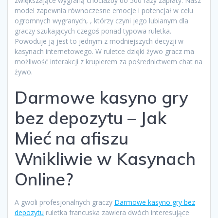
zwiększające wygraną chociażby do 500 razy zapłaty. Nasz
model zapewnia równoczesne emocje i potencjał w celu
ogromnych wygranych, , którzy czyni jego lubianym dla
graczy szukających czegoś ponad typowa ruletka.
Powoduje ją jest to jednym z modniejszych decyzji w
kasynach internetowego. W ruletce dzięki żywo gracz ma
możliwość interakcji z krupierem za pośrednictwem chat na
żywo.
Darmowe kasyno gry
bez depozytu – Jak
Mieć na afiszu
Wnikliwie w Kasynach
Online?
A gwoli profesjonalnych graczy
Darmowe kasyno gry bez
depozytu
ruletka francuska zawiera dwóch interesujące