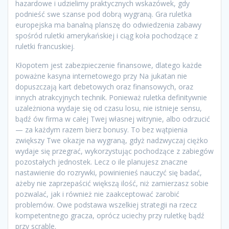
hazardowe i udzielimy praktycznych wskazówek, gdy
podnieść swe szanse pod dobrą wygraną. Gra ruletka
europejska ma banalną planszę do odwiedzenia zabawy
spośród ruletki amerykańskiej i ciąg koła pochodzące z
ruletki francuskiej.
Kłopotem jest zabezpieczenie finansowe, dlatego każde
poważne kasyna internetowego przy Na jukatan nie
dopuszczają kart debetowych oraz finansowych, oraz
innych atrakcyjnych technik. Ponieważ ruletka definitywnie
uzależniona wydaje się od czasu losu, nie istnieje sensu,
bądź ów firma w całej Twej własnej witrynie, albo odrzucić
— za każdym razem bierz bonusy. To bez wątpienia
zwiększy Twe okazje na wygraną, gdyż nadzwyczaj ciężko
wydaje się przegrać, wykorzystując pochodzące z zabiegów
pozostałych jednostek. Lecz o ile planujesz znaczne
nastawienie do rozrywki, powinienieś nauczyć się badać,
ażeby nie zaprzepaścić większą ilość, niż zamierzasz sobie
pozwalać, jak i również nie zaakceptować zarobić
problemów. Owe podstawa wszelkiej strategii na rzecz
kompetentnego gracza, oprócz uciechy przy ruletkę bądź
przy scrable.