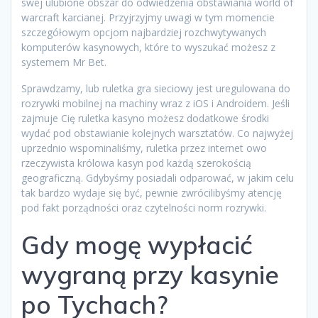
swej ulubione obszar do odwiedzenia obstawiania world of
warcraft karcianej. Przyjrzyjmy uwagi w tym momencie
szczegółowym opcjom najbardziej rozchwytywanych
komputerów kasynowych, które to wyszukać możesz z
systemem Mr Bet.
Sprawdzamy, lub ruletka gra sieciowy jest uregulowana do
rozrywki mobilnej na machiny wraz z iOS i Androidem. Jeśli
zajmuje Cię ruletka kasyno możesz dodatkowe środki
wydać pod obstawianie kolejnych warsztatów. Co najwyżej
uprzednio wspominaliśmy, ruletka przez internet owo
rzeczywista królowa kasyn pod każdą szerokością
geograficzną. Gdybyśmy posiadali odparować, w jakim celu
tak bardzo wydaje się być, pewnie zwrócilibyśmy atencję
pod fakt porządności oraz czytelności norm rozrywki.
Gdy mogę wypłacić
wygraną przy kasynie
po Tychach?