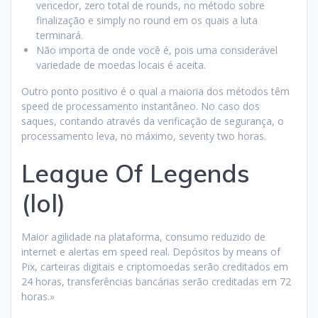
vencedor, zero total de rounds, no método sobre
finalização e simply no round em os quais a luta
terminará.
Não importa de onde você é, pois uma considerável
variedade de moedas locais é aceita.
Outro ponto positivo é o qual a maioria dos métodos têm
speed de processamento instantâneo. No caso dos
saques, contando através da verificação de segurança, o
processamento leva, no máximo, seventy two horas.
League Of Legends
(lol)
Maior agilidade na plataforma, consumo reduzido de
internet e alertas em speed real. Depósitos by means of
Pix, carteiras digitais e criptomoedas serão creditados em
24 horas, transferências bancárias serão creditadas em 72
horas.»