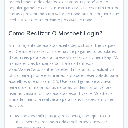
preenchimento dos dados solicitados. O propósito do
popular game de cartas Bacará no Brasil é criar um total de
cartas apresentando um valor de nove ou um conjunto que
venha a ser o mais próximo possível de nove.
Como Realizar O Mostbet Login?
Sim, to agente de apostas aceita depósitos at the saques
em Genuine Brasileiro. Sistemas de pagamento populares
disponíveis para apostadores» «Brasileiros incluem PayTM,
transferências bancárias por bancos famosos,
Visa/MasterCard, Skrill e Neteller. Entretanto, o aplicativo
oficial para Iphone é similar ao software desenvolvido para
aparelhos que utilizam IOS. Use o código ao se archivar
para obter u maior bônus de boas-vindas disponível pra
usar no cassino ou nas apostas esportivas. A Mostbet é
limitada quanto a realização para transmissões em vídeo
ao vivo.
As apostas múltiplas (express bets), com quatro ou
mais eventos, recebem odds melhoradas achacar
Express Booster.