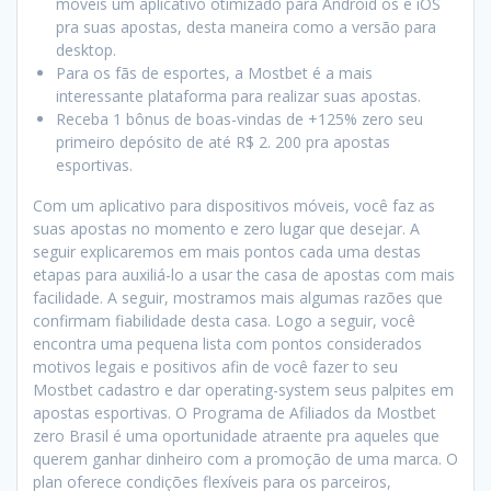
móveis um aplicativo otimizado para Android os e iOS
pra suas apostas, desta maneira como a versão para
desktop.
Para os fãs de esportes, a Mostbet é a mais
interessante plataforma para realizar suas apostas.
Receba 1 bônus de boas-vindas de +125% zero seu
primeiro depósito de até R$ 2. 200 pra apostas
esportivas.
Com um aplicativo para dispositivos móveis, você faz as
suas apostas no momento e zero lugar que desejar. A
seguir explicaremos em mais pontos cada uma destas
etapas para auxiliá-lo a usar the casa de apostas com mais
facilidade. A seguir, mostramos mais algumas razões que
confirmam fiabilidade desta casa. Logo a seguir, você
encontra uma pequena lista com pontos considerados
motivos legais e positivos afin de você fazer to seu
Mostbet cadastro e dar operating-system seus palpites em
apostas esportivas. O Programa de Afiliados da Mostbet
zero Brasil é uma oportunidade atraente pra aqueles que
querem ganhar dinheiro com a promoção de uma marca. O
plan oferece condições flexíveis para os parceiros,