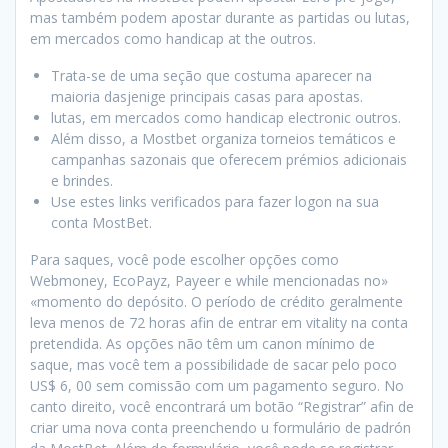
mas também podem apostar durante as partidas ou lutas,
em mercados como handicap at the outros.
Trata-se de uma seção que costuma aparecer na
maioria dasjenige principais casas para apostas.
lutas, em mercados como handicap electronic outros.
Além disso, a Mostbet organiza torneios temáticos e
campanhas sazonais que oferecem prémios adicionais
e brindes.
Use estes links verificados para fazer logon na sua
conta MostBet.
Para saques, você pode escolher opções como
Webmoney, EcoPayz, Payeer e while mencionadas no»
«momento do depósito. O período de crédito geralmente
leva menos de 72 horas afin de entrar em vitality na conta
pretendida. As opções não têm um canon mínimo de
saque, mas você tem a possibilidade de sacar pelo poco
US$ 6, 00 sem comissão com um pagamento seguro. No
canto direito, você encontrará um botão “Registrar” afin de
criar uma nova conta preenchendo u formulário de padrón