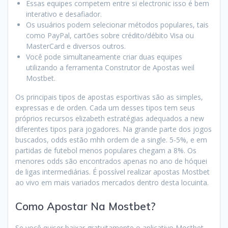
Essas equipes competem entre si electronic isso é bem
interativo e desafiador.
Os usuários podem selecionar métodos populares, tais
como PayPal, cartões sobre crédito/débito Visa ou
MasterCard e diversos outros.
Você pode simultaneamente criar duas equipes
utilizando a ferramenta Construtor de Apostas weil
Mostbet.
Os principais tipos de apostas esportivas são as simples,
expressas e de orden. Cada um desses tipos tem seus
próprios recursos elizabeth estratégias adequados a new
diferentes tipos para jogadores. Na grande parte dos jogos
buscados, odds estão mhh ordem de a single. 5-5%, e em
partidas de futebol menos populares chegam a 8%. Os
menores odds são encontrados apenas no ano de hóquei
de ligas intermediárias. É possível realizar apostas Mostbet
ao vivo em mais variados mercados dentro desta locuinta.
Como Apostar Na Mostbet?
Se você quiser baixar gratuitamente o aplicativo Mostbet