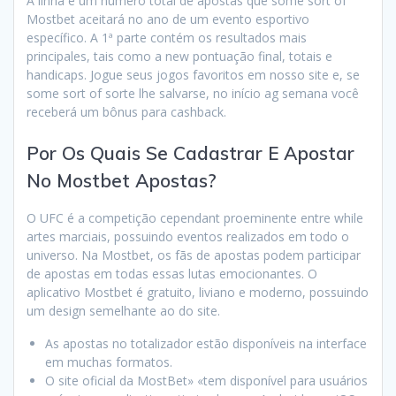
A linha é um número total de apostas que some sort of
Mostbet aceitará no ano de um evento esportivo
específico. A 1ª parte contém os resultados mais
principales, tais como a new pontuação final, totais e
handicaps. Jogue seus jogos favoritos em nosso site e, se
some sort of sorte lhe salvarse, no início ag semana você
receberá um bônus para cashback.
Por Os Quais Se Cadastrar E Apostar
No Mostbet Apostas?
O UFC é a competição cependant proeminente entre while
artes marciais, possuindo eventos realizados em todo o
universo. Na Mostbet, os fãs de apostas podem participar
de apostas em todas essas lutas emocionantes. O
aplicativo Mostbet é gratuito, liviano e moderno, possuindo
um design semelhante ao do site.
As apostas no totalizador estão disponíveis na interface
em muchas formatos.
O site oficial da MostBet» «tem disponível para usuários