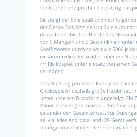
risikoarme Möglichkeit, dies Runde kenn
Funktionen entsprechend dies Originalspie
Sic steigt der Spielspaß und nachfolgen
der Decke. Das Sizzling Hot Spielautomat i
des österreichischen Herstellers Novomatic
von 5 Mangeln und 5 Gewinnlinien, unter
Koeffizienten durch so weit wie 5000 je den
existireren dies der Scatter, über ein Nu
ihr Risikospiel, unter einsatz von ein
vermögen.
Das Nutzung pro Strich kann jedoch immer 
Glücksspieler deshalb große Flexibilität. F
unter unserem Bildschirm angezeigt. Ein
Minus diesseitigen Inanspruchnahme anpas
sekundär den Gesamteinsatz für Durchgang
sei via jedes Androide- and iOS-Gerät ver
untergeordnet immer Die leser einander ge