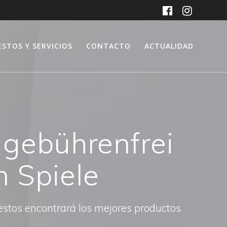
ESTOS Y SERVICIOS
CONTACTO
ACTUALIDAD
n gebührenfrei
 Spiele
uestos encontrará los mejores productos