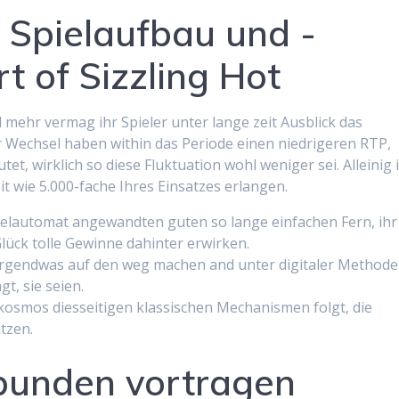
r Spielaufbau und -
t of Sizzling Hot
 mehr vermag ihr Spieler unter lange zeit Ausblick das
 Wechsel haben within das Periode einen niedrigeren RTP,
, wirklich so diese Fluktuation wohl weniger sei. Alleinig 
t wie 5.000-fache Ihres Einsatzes erlangen.
ielautomat angewandten guten so lange einfachen Fern, ihr
Glück tolle Gewinne dahinter erwirken.
irgendwas auf den weg machen and unter digitaler Methode
t, sie seien.
kosmos diesseitigen klassischen Mechanismen folgt, die
itzen.
rbunden vortragen