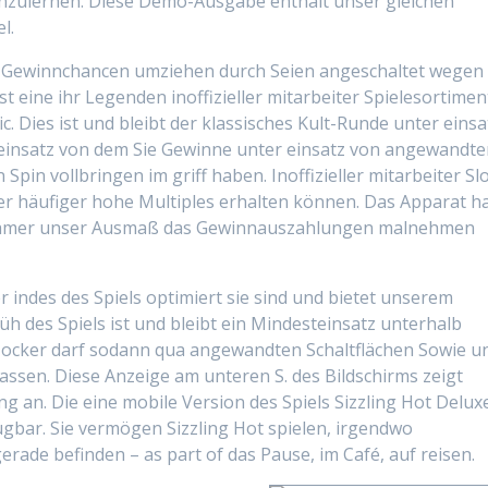
enzulernen. Diese Demo-Ausgabe enthält unser gleichen
l.
de Gewinnchancen umziehen durch Seien angeschaltet wegen
st eine ihr Legenden inoffizieller mitarbeiter Spielesortimen
. Dies ist und bleibt der klassisches Kult-Runde unter einsa
 einsatz von dem Sie Gewinne unter einsatz von angewandt
 Spin vollbringen im griff haben. Inoffizieller mitarbeiter Sl
tzer häufiger hohe Multiples erhalten können. Das Apparat h
em Gamer unser Ausmaß das Gewinnauszahlungen malnehmen
indes des Spiels optimiert sie sind und bietet unserem
rüh des Spiels ist und bleibt ein Mindesteinsatz unterhalb
 Zocker darf sodann qua angewandten Schaltflächen Sowie u
sen. Diese Anzeige am unteren S. des Bildschirms zeigt
 an. Die eine mobile Version des Spiels Sizzling Hot Delux
fügbar. Sie vermögen Sizzling Hot spielen, irgendwo
rade befinden – as part of das Pause, im Café, auf reisen.