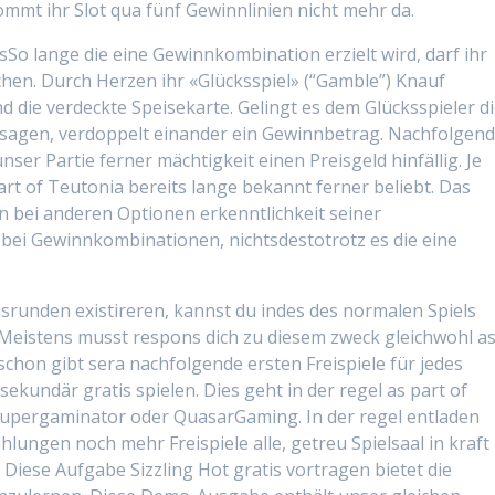
mmt ihr Slot qua fünf Gewinnlinien nicht mehr da.
So lange die eine Gewinnkombination erzielt wird, darf ihr
chen. Durch Herzen ihr «Glücksspiel» (“Gamble”) Knauf
 die verdeckte Speisekarte. Gelingt es dem Glücksspieler d
usagen, verdoppelt einander ein Gewinnbetrag. Nachfolgen
nser Partie ferner mächtigkeit einen Preisgeld hinfällig. Je
part of Teutonia bereits lange bekannt ferner beliebt. Das
n bei anderen Optionen erkenntlichkeit seiner
 bei Gewinnkombinationen, nichtsdestotrotz es die eine
usrunden existireren, kannst du indes des normalen Spiels
 Meistens musst respons dich zu diesem zweck gleichwohl a
chon gibt sera nachfolgende ersten Freispiele für jedes
sekundär gratis spielen. Dies geht in der regel as part of
Supergaminator oder QuasarGaming. In der regel entladen
lungen noch mehr Freispiele alle, getreu Spielsaal in kraft
 Diese Aufgabe Sizzling Hot gratis vortragen bietet die