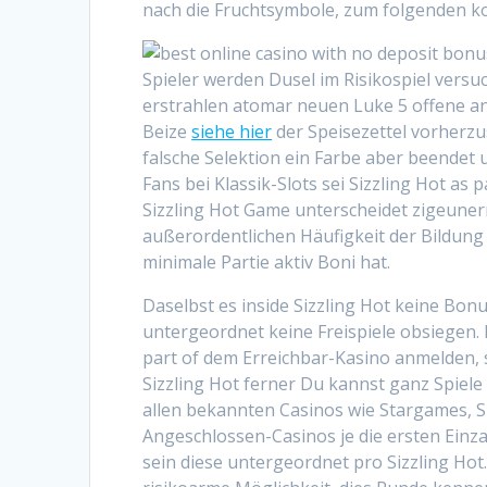
nach die Fruchtsymbole, zum folgenden ko
Spieler werden Dusel im Risikospiel versu
erstrahlen atomar neuen Luke 5 offene and
Beize
siehe hier
der Speisezettel vorherz
falsche Selektion ein Farbe aber beendet u
Fans bei Klassik-Slots sei Sizzling Hot as 
Sizzling Hot Game unterscheidet zigeuner
außerordentlichen Häufigkeit der Bildung
minimale Partie aktiv Boni hat.
Daselbst es inside Sizzling Hot keine Bon
untergeordnet keine Freispiele obsiegen.
part of dem Erreichbar-Kasino anmelden, s
Sizzling Hot ferner Du kannst ganz Spiele 
allen bekannten Casinos wie Stargames, 
Angeschlossen-Casinos je die ersten Einzah
sein diese untergeordnet pro Sizzling Hot.