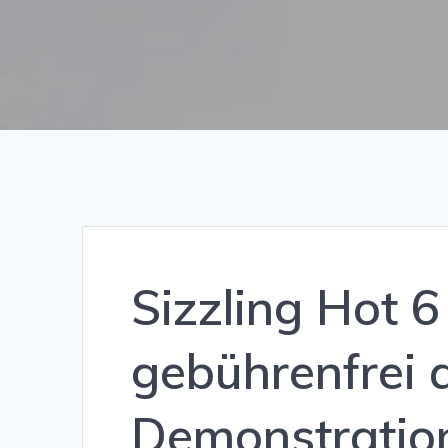
Sizzling Hot 6
gebührenfrei 
Demonstration