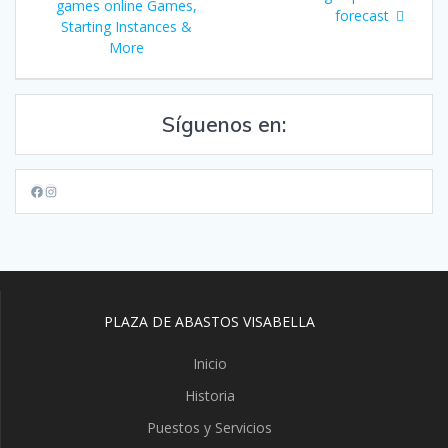
games online Games,
forecast
Starting Instances &
More
Síguenos en:
Facebook
Instagram
PLAZA DE ABASTOS VISABELLA
Inicio
Historia
Puestos y Servicios