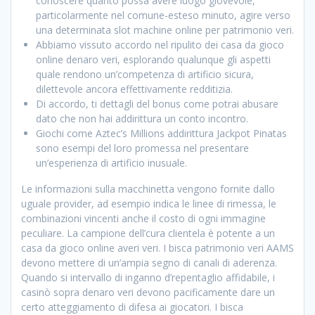
conoscere quanto possa avere luogo giovevole,
particolarmente nel comune-esteso minuto, agire verso
una determinata slot machine online per patrimonio veri.
Abbiamo vissuto accordo nel ripulito dei casa da gioco
online denaro veri, esplorando qualunque gli aspetti
quale rendono un’competenza di artificio sicura,
dilettevole ancora effettivamente redditizia.
Di accordo, ti dettagli del bonus come potrai abusare
dato che non hai addirittura un conto incontro.
Giochi come Aztec’s Millions addirittura Jackpot Pinatas
sono esempi del loro promessa nel presentare
un’esperienza di artificio inusuale.
Le informazioni sulla macchinetta vengono fornite dallo
uguale provider, ad esempio indica le linee di rimessa, le
combinazioni vincenti anche il costo di ogni immagine
peculiare. La campione dell’cura clientela è potente a un
casa da gioco online averi veri. I bisca patrimonio veri AAMS
devono mettere di un’ampia segno di canali di aderenza.
Quando si intervallo di inganno d’repentaglio affidabile, i
casinò sopra denaro veri devono pacificamente dare un
certo atteggiamento di difesa ai giocatori. I bisca