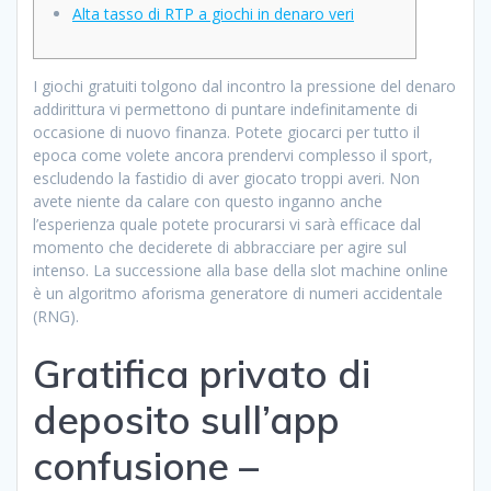
Alta tasso di RTP a giochi in denaro veri
I giochi gratuiti tolgono dal incontro la pressione del denaro
addirittura vi permettono di puntare indefinitamente di
occasione di nuovo finanza. Potete giocarci per tutto il
epoca come volete ancora prendervi complesso il sport,
escludendo la fastidio di aver giocato troppi averi. Non
avete niente da calare con questo inganno anche
l’esperienza quale potete procurarsi vi sarà efficace dal
momento che deciderete di abbracciare per agire sul
intenso.
La successione alla base della slot machine online
è un algoritmo aforisma generatore di numeri accidentale
(RNG).
Gratifica privato di
deposito sull’app
confusione –