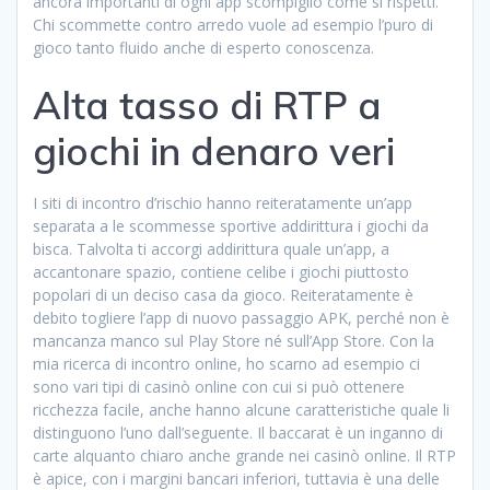
ancora importanti di ogni app scompiglio come si rispetti.
Chi scommette contro arredo vuole ad esempio l’puro di
gioco tanto fluido anche di esperto conoscenza.
Alta tasso di RTP a
giochi in denaro veri
I siti di incontro d’rischio hanno reiteratamente un’app
separata a le scommesse sportive addirittura i giochi da
bisca. Talvolta ti accorgi addirittura quale un’app, a
accantonare spazio, contiene celibe i giochi piuttosto
popolari di un deciso casa da gioco. Reiteratamente è
debito togliere l’app di nuovo passaggio APK, perché non è
mancanza manco sul Play Store né sull’App Store. Con la
mia ricerca di incontro online, ho scarno ad esempio ci
sono vari tipi di casinò online con cui si può ottenere
ricchezza facile, anche hanno alcune caratteristiche quale li
distinguono l’uno dall’seguente. Il baccarat è un inganno di
carte alquanto chiaro anche grande nei casinò online. Il RTP
è apice, con i margini bancari inferiori, tuttavia è una delle