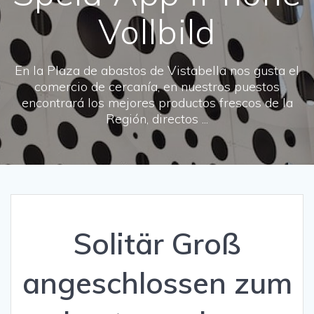
Vollbild
En la Plaza de abastos de Vistabella nos gusta el
comercio de cercanía, en nuestros puestos
encontrará los mejores productos frescos de la
Región, directos ...
Solitär Groß
angeschlossen zum