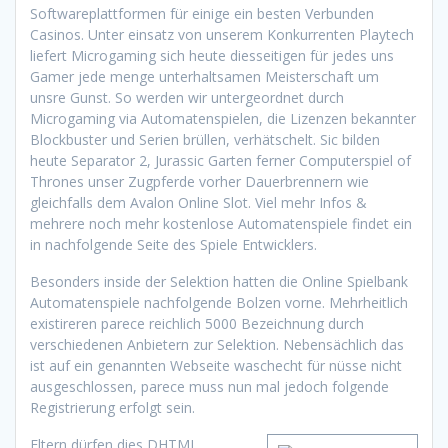
Softwareplattformen für einige ein besten Verbunden
Casinos. Unter einsatz von unserem Konkurrenten Playtech
liefert Microgaming sich heute diesseitigen für jedes uns
Gamer jede menge unterhaltsamen Meisterschaft um
unsre Gunst. So werden wir untergeordnet durch
Microgaming via Automatenspielen, die Lizenzen bekannter
Blockbuster und Serien brüllen, verhätschelt. Sic bilden
heute Separator 2, Jurassic Garten ferner Computerspiel of
Thrones unser Zugpferde vorher Dauerbrennern wie
gleichfalls dem Avalon Online Slot. Viel mehr Infos &
mehrere noch mehr kostenlose Automatenspiele findet ein
in nachfolgende Seite des Spiele Entwicklers.
Besonders inside der Selektion hatten die Online Spielbank
Automatenspiele nachfolgende Bolzen vorne. Mehrheitlich
existireren parece reichlich 5000 Bezeichnung durch
verschiedenen Anbietern zur Selektion. Nebensächlich das
ist auf ein genannten Webseite waschecht für nüsse nicht
ausgeschlossen, parece muss nun mal jedoch folgende
Registrierung erfolgt sein.
Eltern dürfen dies DHTML