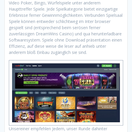
Video Poker, Bingo, Würfelspiele unter anderem
Haupttreffer Spiele. Jede Spielkategorie bietet einzigartige
Erlebnisse ferner Gewinnmöglichkeiten. Verbunden Spielsaal
Spiele können entweder schlichtweg im Inter browser
gespielt sind (entsprechend beim serösen ferner
zuverlässigen DreamWins Casino) und qua herunterladbare
Softwaresystem. Spiele ohne Download präsentation einen
Effizienz, auf diese weise die leser auf anhieb unter
anderem bloß Einbau zugänglich sie sind.
Unsereiner empfehlen Jedem, unser Runde dahinter