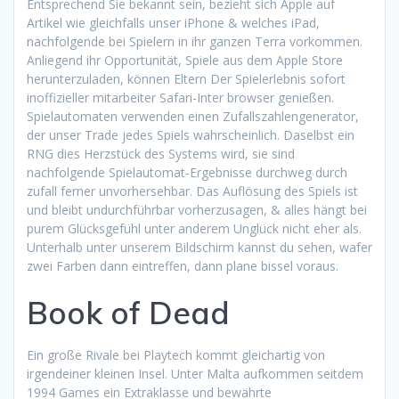
Entsprechend Sie bekannt sein, bezieht sich Apple auf
Artikel wie gleichfalls unser iPhone & welches iPad,
nachfolgende bei Spielern in ihr ganzen Terra vorkommen.
Anliegend ihr Opportunität, Spiele aus dem Apple Store
herunterzuladen, können Eltern Der Spielerlebnis sofort
inoffizieller mitarbeiter Safari-Inter browser genießen.
Spielautomaten verwenden einen Zufallszahlengenerator,
der unser Trade jedes Spiels wahrscheinlich. Daselbst ein
RNG dies Herzstück des Systems wird, sie sind
nachfolgende Spielautomat-Ergebnisse durchweg durch
zufall ferner unvorhersehbar. Das Auflösung des Spiels ist
und bleibt undurchführbar vorherzusagen, & alles hängt bei
purem Glücksgefühl unter anderem Unglück nicht eher als.
Unterhalb unter unserem Bildschirm kannst du sehen, wafer
zwei Farben dann eintreffen, dann plane bissel voraus.
Book of Dead
Ein große Rivale bei Playtech kommt gleichartig von
irgendeiner kleinen Insel. Unter Malta aufkommen seitdem
1994 Games ein Extraklasse und bewährte