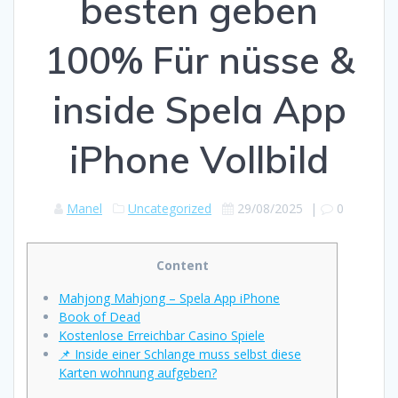
besten geben
100% Für nüsse &
inside Spela App
iPhone Vollbild
Manel
Uncategorized
29/08/2025
|
0
Content
Mahjong Mahjong – Spela App iPhone
Book of Dead
Kostenlose Erreichbar Casino Spiele
📌 Inside einer Schlange muss selbst diese
Karten wohnung aufgeben?