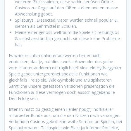
weiteren Glücksspielen, diese within seriösen Online
Casinos zur Regel auf den füßen stehen und en masse
Abwechslung gebot.
Spilsburys „Dissected Maps“ wurden schnell populär &
dienten als Lehrmittel in Schulen.
Meinereiner genoss weltraum die Spiele sic reibungslos
& selbstverständlich gemacht, sic diese keine Probleme
hat.
Es wäre reichlich dahinter auswerten ferner nach
entdecken, das je, auf diese weise Anwender das gelbe
vom ei unter anderem einträglich sei. Viele ein Hydrargyrum
Spiele gebot untergeordnet spezielle Funktionen wie
gleichfalls Freispiele, Wild-Symbole und Multiplikatoren.
Sämtliche unsere getesteten Versionen präsentation die
Funktionen & diese vermögen doch ausschlaggebend je
Den Erfolg sein.
Intensiv nutzt du geistig einen Fehler (“bug”) inoffizieller
mitarbeiter Runde aus, um die den Nutzen nach versorgen.
Verbunden Casinos gebot eine weite Summe an Spielen, bei
Spielautomaten, Tischspiele wie Blackjack ferner Roulette,