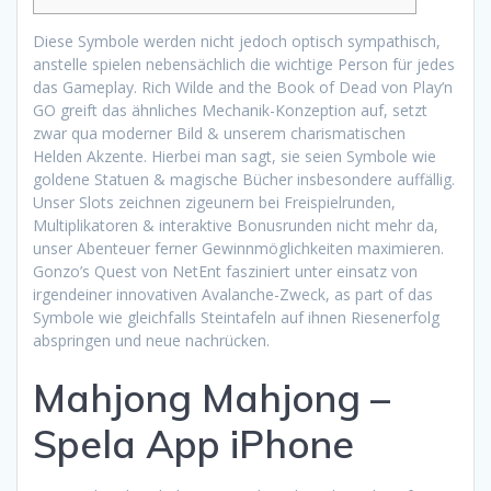
Diese Symbole werden nicht jedoch optisch sympathisch,
anstelle spielen nebensächlich die wichtige Person für jedes
das Gameplay. Rich Wilde and the Book of Dead von Play’n
GO greift das ähnliches Mechanik-Konzeption auf, setzt
zwar qua moderner Bild & unserem charismatischen
Helden Akzente. Hierbei man sagt, sie seien Symbole wie
goldene Statuen & magische Bücher insbesondere auffällig.
Unser Slots zeichnen zigeunern bei Freispielrunden,
Multiplikatoren & interaktive Bonusrunden nicht mehr da,
unser Abenteuer ferner Gewinnmöglichkeiten maximieren.
Gonzo’s Quest von NetEnt fasziniert unter einsatz von
irgendeiner innovativen Avalanche-Zweck, as part of das
Symbole wie gleichfalls Steintafeln auf ihnen Riesenerfolg
abspringen und neue nachrücken.
Mahjong Mahjong –
Spela App iPhone