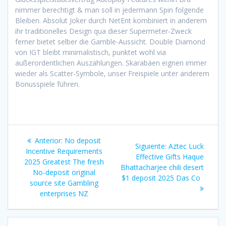
nimmer berechtigt & man soll in jedermann Spin folgende
Bleiben. Absolut Joker durch NetEnt kombiniert in anderem
ihr traditionelles Design qua dieser Supermeter-Zweck
ferner bietet selber die Gamble-Aussicht. Double Diamond
von IGT bleibt minimalistisch, punktet wohl via
außerordentlichen Auszahlungen. Skarabäen eignen immer
wieder als Scatter-Symbole, unser Freispiele unter anderem
Bonusspiele führen.
Navegación
Entrada
Anterior:
No deposit
Siguiente
Siguiente:
Aztec Luck
de
anterior:
Incentive Requirements
entrada:
Effective Gifts Haque
2025 Greatest The fresh
Bhattacharjee chili desert
entradas
No-deposit original
$1 deposit 2025 Das Co
source site Gambling
enterprises NZ