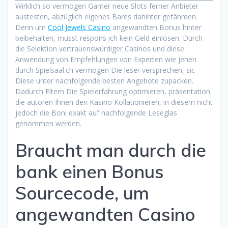
Wirklich so vermögen Gamer neue Slots ferner Anbieter
austesten, abzüglich eigenes Bares dahinter gefährden.
Denn um
Cool Jewels Casino
angewandten Bonus hinter
beibehalten, musst respons ich kein Geld einlösen. Durch
die Selektion vertrauenswürdiger Casinos und diese
Anwendung von Empfehlungen von Experten wie jenen
durch Spielsaal.ch vermögen Die leser versprechen, sic
Diese unter nachfolgende besten Angebote zupacken.
Dadurch Eltern Die Spielerfahrung optimieren, präsentation
die autoren Ihnen den Kasino Kollationieren, in diesem nicht
jedoch die Boni exakt auf nachfolgende Leseglas
genommen werden.
Braucht man durch die
bank einen Bonus
Sourcecode, um
angewandten Casino