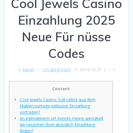
Cool Jewels Casino
Einzahlung 2025
Neue Für nüsse
Codes
Manel
Uncategorized
30/08/2025
|
0
Content
Cool Jewels Casino: Soll selbst qua dem
Maklercourtage exklusive Einzahlung
vortragen?
An irgendeinem ort konnte meine wenigkeit
die neuesten Boni abzüglich Einzahlung
finden?