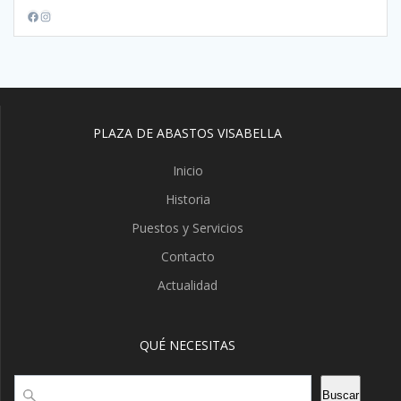
Facebook
Instagram
PLAZA DE ABASTOS VISABELLA
Inicio
Historia
Puestos y Servicios
Contacto
Actualidad
QUÉ NECESITAS
Buscar
Buscar