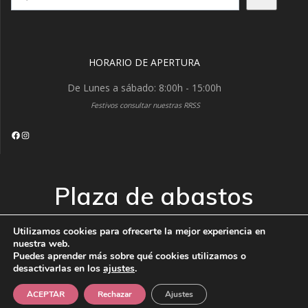
HORARIO DE APERTURA
De Lunes a sábado: 8:00h - 15:00h
Festivos consultar nuestras RRSS
Facebook
Instagram
Plaza de abastos
VISTABELLA
Utilizamos cookies para ofrecerte la mejor experiencia en
nuestra web.
Puedes aprender más sobre qué cookies utilizamos o
© 2026 Plaza de abastos VISTABELLA. Creado usando
desactivarlas en los
ajustes
.
WordPress y el
tema Mesmerize
ACEPTAR
Rechazar
Ajustes