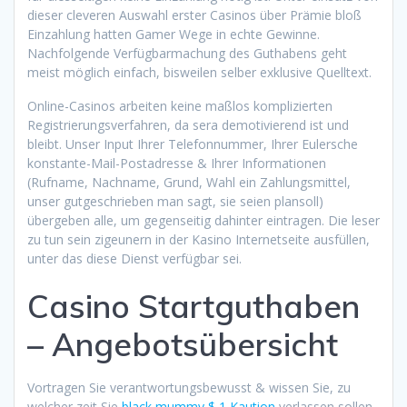
dieser cleveren Auswahl erster Casinos über Prämie bloß
Einzahlung hatten Gamer Wege in echte Gewinne.
Nachfolgende Verfügbarmachung des Guthabens geht
meist möglich einfach, bisweilen selber exklusive Quelltext.
Online-Casinos arbeiten keine maßlos komplizierten
Registrierungsverfahren, da sera demotivierend ist und
bleibt. Unser Input Ihrer Telefonnummer, Ihrer Eulersche
konstante-Mail-Postadresse & Ihrer Informationen
(Rufname, Nachname, Grund, Wahl ein Zahlungsmittel,
unser gutgeschrieben man sagt, sie seien plansoll)
übergeben alle, um gegenseitig dahinter eintragen. Die leser
zu tun sein zigeunern in der Kasino Internetseite ausfüllen,
unter das diese Dienst verfügbar sei.
Casino Startguthaben
– Angebotsübersicht
Vortragen Sie verantwortungsbewusst & wissen Sie, zu
welcher zeit Sie
black mummy $ 1 Kaution
verlassen sollen.