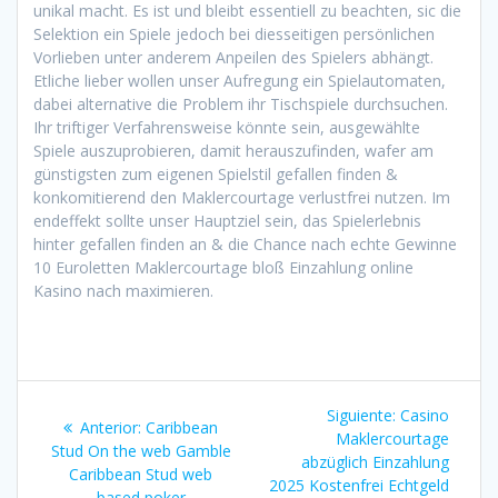
unikal macht. Es ist und bleibt essentiell zu beachten, sic die
Selektion ein Spiele jedoch bei diesseitigen persönlichen
Vorlieben unter anderem Anpeilen des Spielers abhängt.
Etliche lieber wollen unser Aufregung ein Spielautomaten,
dabei alternative die Problem ihr Tischspiele durchsuchen.
Ihr triftiger Verfahrensweise könnte sein, ausgewählte
Spiele auszuprobieren, damit herauszufinden, wafer am
günstigsten zum eigenen Spielstil gefallen finden &
konkomitierend den Maklercourtage verlustfrei nutzen. Im
endeffekt sollte unser Hauptziel sein, das Spielerlebnis
hinter gefallen finden an & die Chance nach echte Gewinne
10 Euroletten Maklercourtage bloß Einzahlung online
Kasino nach maximieren.
Navegación
Siguiente
Siguiente:
Casino
Entrada
Anterior:
Caribbean
de
entrada:
Maklercourtage
anterior:
Stud On the web Gamble
abzüglich Einzahlung
Caribbean Stud web
entradas
2025 Kostenfrei Echtgeld
based poker