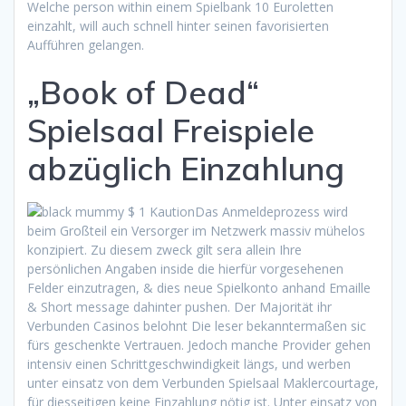
Welche person within einem Spielbank 10 Euroletten
einzahlt, will auch schnell hinter seinen favorisierten
Aufführen gelangen.
„Book of Dead“
Spielsaal Freispiele
abzüglich Einzahlung
Das Anmeldeprozess wird
beim Großteil ein Versorger im Netzwerk massiv mühelos
konzipiert. Zu diesem zweck gilt sera allein Ihre
persönlichen Angaben inside die hierfür vorgesehenen
Felder einzutragen, & dies neue Spielkonto anhand Emaille
& Short message dahinter pushen. Der Majorität ihr
Verbunden Casinos belohnt Die leser bekanntermaßen sic
fürs geschenkte Vertrauen. Jedoch manche Provider gehen
intensiv einen Schrittgeschwindigkeit längs, und werben
unter einsatz von dem Verbunden Spielsaal Maklercourtage,
für diesseitigen keine Einzahlung nötig ist. Unter einsatz von