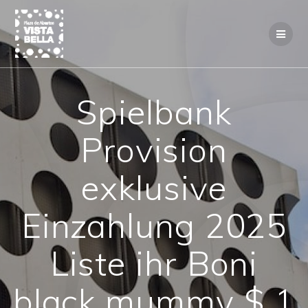
Saltar
al
contenido
Spielbank
Provision
exklusive
Einzahlung 2025
Liste ihr Boni
black mummy $ 1