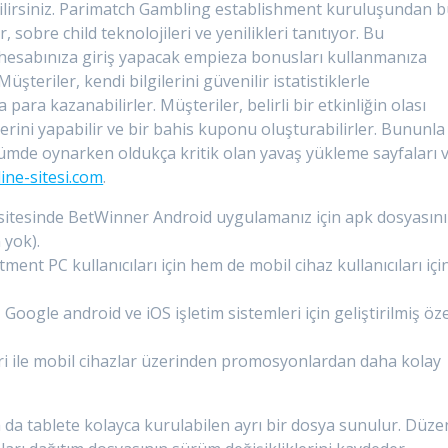
ebilirsiniz. Parimatch Gambling establishment kuruluşundan 
, sobre child teknolojileri ve yenilikleri tanıtıyor. Bu
 hesabınıza giriş yapacak empieza bonusları kullanmanıza
şteriler, kendi bilgilerini güvenilir istatistiklerle
para kazanabilirler. Müşteriler, belirli bir etkinliğin olası
erini yapabilir ve bir bahis kuponu oluşturabilirler. Bununla
lümde oynarken oldukça kritik olan yavaş yükleme sayfaları 
ine-sitesi.com
.
itesinde BetWinner Android uygulamanız için apk dosyasını
 yok).
ment PC kullanıcıları için hem de mobil cihaz kullanıcıları içi
ogle android ve iOS işletim sistemleri için geliştirilmiş öze
i ile mobil cihazlar üzerinden promosyonlardan daha kolay
 ya da tablete kolayca kurulabilen ayrı bir dosya sunulur. Düze