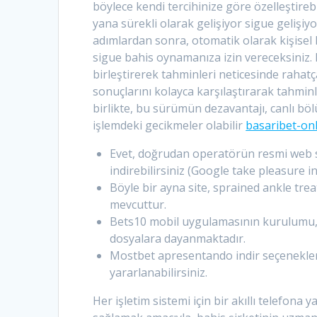
böylece kendi tercihinize göre özelleştir
yana sürekli olarak gelişiyor sigue gelişiyor
adımlardan sonra, otomatik olarak kişisel
sigue bahis oynamanıza izin vereceksiniz. Mü
birleştirerek tahminleri neticesinde rahatça 
sonuçlarını kolayca karşılaştırarak tahminl
birlikte, bu sürümün dezavantajı, canlı bö
işlemdeki gecikmeler olabilir
basaribet-onl
Evet, doğrudan operatörün resmi web s
indirebilirsiniz (Google take pleasure in
Böyle bir ayna site, sprained ankle treat
mevcuttur.
Bets10 mobil uygulamasının kurulumu, Go
dosyalara dayanmaktadır.
Mostbet apresentando indir seçenekler
yararlanabilirsiniz.
Her işletim sistemi için bir akıllı telefona