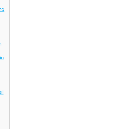
no
n
in
ıl