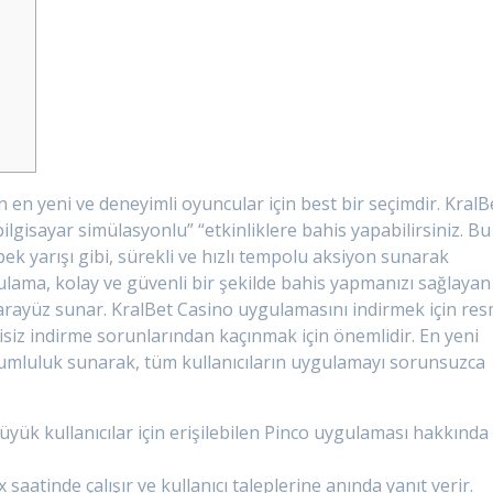
n en yeni ve deneyimli oyuncular için best bir seçimdir. KralB
lgisayar simülasyonlu” “etkinliklere bahis yapabilirsiniz. Bu
pek yarışı gibi, sürekli ve hızlı tempolu aksiyon sunarak
gulama, kolay ve güvenli bir şekilde bahis yapmanızı sağlayan
r arayüz sunar. KralBet Casino uygulamasını indirmek için res
isiz indirme sorunlarından kaçınmak için önemlidir. En yeni
yumluluk sunarak, tüm kullanıcıların uygulamayı sorunsuzca
yük kullanıcılar için erişilebilen Pinco uygulaması hakkında
atinde çalışır ve kullanıcı taleplerine anında yanıt verir.