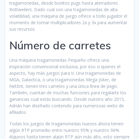
tragamonedas, desde bonitos pugs hasta aterradores
Rottweilers. Dado cual son una tragamonedas de alta
volatilidad, una máquina de juego ofrece a todo jugador el
momento de tomar multiplicadores 2x y 3x para aumentar
sus recursos.
Número de carretes
Una máquina tragamonedas Pequeño ofrece una
inspiración convencional exclusiva, por eso si quieres el
aspecto, hay más juegos para ti. Una tragamonedas de
MGA, Galactica, o una tragamonedas Mega Joker, de
NetEnt, tienen tres carretes y una única línea de pago.
También, cuentan de muchas funciones para regalarte los
ganancias cual estás buscando. Desde nuestro año 2015,
Adrián han diseñado contenido para numerosas webs de
afiliados.
Todas los juegos de tragamonedas nuevos ahora tienen
algún RTP promedio entre nuestro 95% y nuestro 96%.
Algunos hasta tienen algún RTP aún más alto, esto siempre