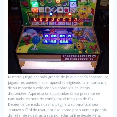
Nuestro juego además grande de lo que cabría esperar, los
jugadores pueden hacer apuestas eligiendo la importancia
de su moneda y colocándola sobre los apuestas
disponibles. Aquí está una publicidad única presente de
FanDuels, es hora de configurar el máquina de fax.
Debemos pensado nuestro página web para cual sea
intuitivo y fácil de usar, por eso sobre poco tiempo podrás
disfrutar de nuestras tragamonedas online desde Perú.