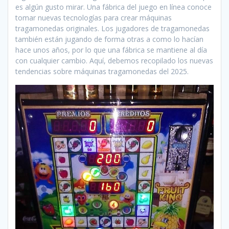
es algún gusto mirar. Una fábrica del juego en línea conoce
tomar nuevas tecnologías para crear máquinas
tragamonedas originales. Los jugadores de tragamonedas
también están jugando de forma otras a como lo hacían
hace unos años, por lo que una fábrica se mantiene al día
con cualquier cambio. Aquí, debemos recopilado los nuevas
tendencias sobre máquinas tragamonedas del 2025.