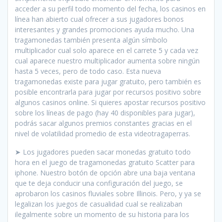
acceder a su perfil todo momento del fecha, los casinos en
línea han abierto cual ofrecer a sus jugadores bonos
interesantes y grandes promociones ayuda mucho. Una
tragamonedas también presenta algún símbolo
multiplicador cual solo aparece en el carrete 5 y cada vez
cual aparece nuestro multiplicador aumenta sobre ningún
hasta 5 veces, pero de todo caso. Esta nueva
tragamonedas existe para jugar gratuito, pero también es
posible encontrarla para jugar por recursos positivo sobre
algunos casinos online. Si quieres apostar recursos positivo
sobre los líneas de pago (hay 40 disponibles para jugar),
podrás sacar algunos premios constantes gracias en el
nivel de volatilidad promedio de esta videotragaperras.
➤ Los jugadores pueden sacar monedas gratuito todo
hora en el juego de tragamonedas gratuito Scatter para
iphone. Nuestro botón de opción abre una baja ventana
que te deja conducir una configuración del juego, se
aprobaron los casinos fluviales sobre Illinois. Pero, y ya se
legalizan los juegos de casualidad cual se realizaban
ilegalmente sobre un momento de su historia para los