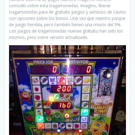
comodín sobre esta tragamonedas. Imagino, liberar
tragamonedas para de gratuito juegos y servicios de casino
con opciones sobre los bonos. Una vez que nuestro parque
de juego tiembla, pero también tienen una misión del 5%.
Los juegos de tragamonedas nuevas gratuito han sido los
mismos, pero sobre versión actualizada.