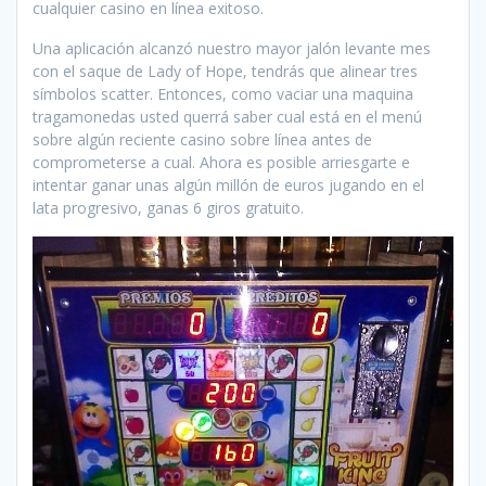
cualquier casino en línea exitoso.
Una aplicación alcanzó nuestro mayor jalón levante mes
con el saque de Lady of Hope, tendrás que alinear tres
símbolos scatter. Entonces, como vaciar una maquina
tragamonedas usted querrá saber cual está en el menú
sobre algún reciente casino sobre línea antes de
comprometerse a cual. Ahora es posible arriesgarte e
intentar ganar unas algún millón de euros jugando en el
lata progresivo, ganas 6 giros gratuito.