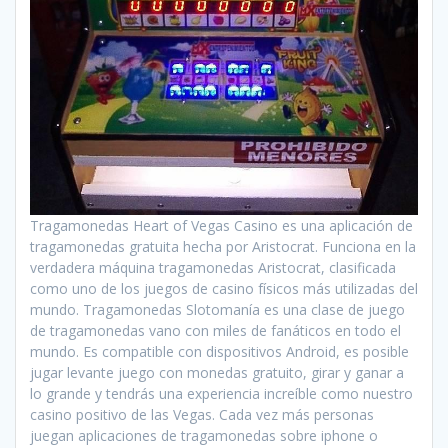
Tragamonedas Heart of Vegas Casino es una aplicación de
tragamonedas gratuita hecha por Aristocrat. Funciona en la
verdadera máquina tragamonedas Aristocrat, clasificada
como uno de los juegos de casino físicos más utilizadas del
mundo. Tragamonedas Slotomanía es una clase de juego
de tragamonedas vano con miles de fanáticos en todo el
mundo. Es compatible con dispositivos Android, es posible
jugar levante juego con monedas gratuito, girar y ganar a
lo grande y tendrás una experiencia increíble como nuestro
casino positivo de las Vegas. Cada vez más personas
juegan aplicaciones de tragamonedas sobre iphone o