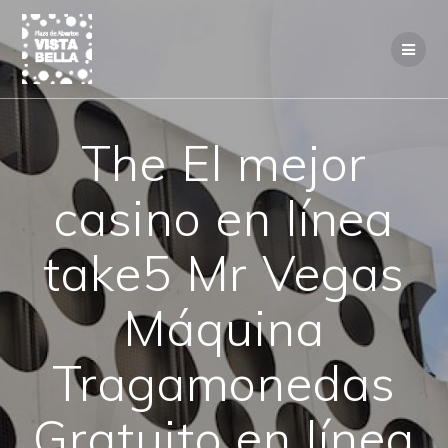
Saltar
al
contenido
The El mejor
casino en línea
take5 Mr Vegas
Máquina
Tragamonedas
Gratuito en línea