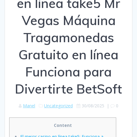
en línea take5 Mr
Vegas Máquina
Tragamonedas
Gratuito en línea
Funciona para
Divertirte BetSoft
Manel
Uncategorized
30/08/2025
|
0
Content
El mejor casino en línea take5: Funciona a