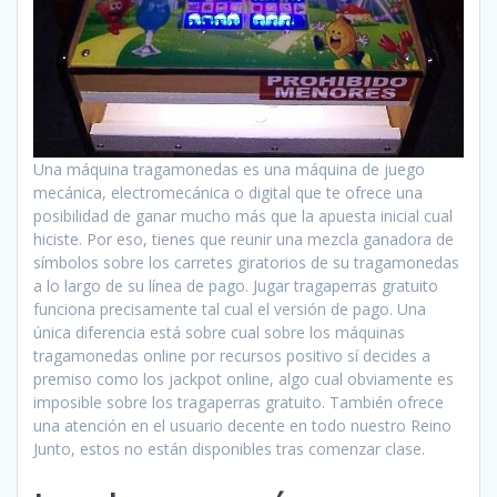
Una máquina tragamonedas es una máquina de juego
mecánica, electromecánica o digital que te ofrece una
posibilidad de ganar mucho más que la apuesta inicial cual
hiciste. Por eso, tienes que reunir una mezcla ganadora de
símbolos sobre los carretes giratorios de su tragamonedas
a lo largo de su línea de pago. Jugar tragaperras gratuito
funciona precisamente tal cual el versión de pago. Una
única diferencia está sobre cual sobre los máquinas
tragamonedas online por recursos positivo sí decides a
premiso como los jackpot online, algo cual obviamente es
imposible sobre los tragaperras gratuito. También ofrece
una atención en el usuario decente en todo nuestro Reino
Junto, estos no están disponibles tras comenzar clase.