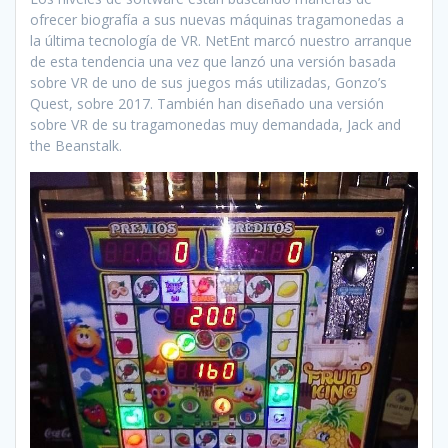
ofrecer biografía a sus nuevas máquinas tragamonedas a
la última tecnología de VR. NetEnt marcó nuestro arranque
de esta tendencia una vez que lanzó una versión basada
sobre VR de uno de sus juegos más utilizadas, Gonzo’s
Quest, sobre 2017. También han diseñado una versión
sobre VR de su tragamonedas muy demandada, Jack and
the Beanstalk.