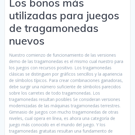
Los bonos más
utilizadas para juegos
de tragamonedas
nuevos
Nuestro comienzo de funcionamiento de las versiones
demo de las tragamonedas es el mismo cual nuestro para
los juegos con recursos positivo. Los tragamonedas
clásicas se distinguen por gráficos sencillos y la apariencia
de símbolos típicos. Para crear combinaciones ganadoras,
debe surgir una número suficiente de símbolos parecidos
sobre los carretes de todo tragamonedas. Los
tragamonedas resultan posibles Se consideran versiones
modernizadas de las máquinas tragamonedas terrestres.
Gimnasio de juegos con mucho tragamonedas de otras
niveles, cual opera en línea, es ahora una categoría de
juego más conocido en el mundo del juego. Y los
tragamonedas gratuitas resultan una fundamento de