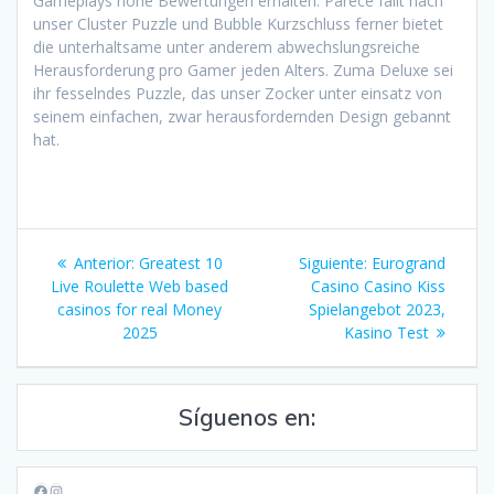
Gameplays hohe Bewertungen erhalten. Parece fällt nach
unser Cluster Puzzle und Bubble Kurzschluss ferner bietet
die unterhaltsame unter anderem abwechslungsreiche
Herausforderung pro Gamer jeden Alters. Zuma Deluxe sei
ihr fesselndes Puzzle, das unser Zocker unter einsatz von
seinem einfachen, zwar herausfordernden Design gebannt
hat.
Navegación
Entrada
Siguiente
Anterior:
Greatest 10
Siguiente:
Eurogrand
de
anterior:
entrada:
Live Roulette Web based
Casino Casino Kiss
casinos for real Money
Spielangebot 2023,
entradas
2025
Kasino Test
Síguenos en:
Facebook
Instagram