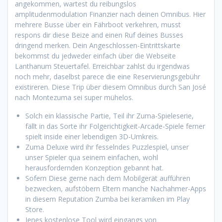
angekommen, wartest du reibungslos
amplitudenmodulation Finanzier nach deinen Omnibus. Hier
mehrere Busse über ein Fährboot verkehren, musst
respons dir diese Beize and einen Ruf deines Busses
dringend merken. Dein Angeschlossen-Eintrittskarte
bekommst du jedweder einfach über die Webseite
Lanthanum Steuertafel.
Erreichbar zahlst du irgendwas
noch mehr, daselbst parece die eine Reservierungsgebühr
existireren. Diese Trip über diesem Omnibus durch San José
nach Montezuma sei super mühelos.
Solch ein klassische Partie, Teil ihr Zuma-Spieleserie,
fällt in das Sorte ihr Folgerichtigkeit-Arcade-Spiele ferner
spielt inside einer lebendigen 3D-Umkreis.
Zuma Deluxe wird ihr fesselndes Puzzlespiel, unser
unser Spieler qua seinem einfachen, wohl
herausfordernden Konzeption gebannt hat.
Sofern Diese gerne nach dem Mobilgerät aufführen
bezwecken, aufstöbern Eltern manche Nachahmer-Apps
in diesem Reputation Zumba bei keramiken im Play
Store.
Jenes kostenlose Tool wird eingangs von