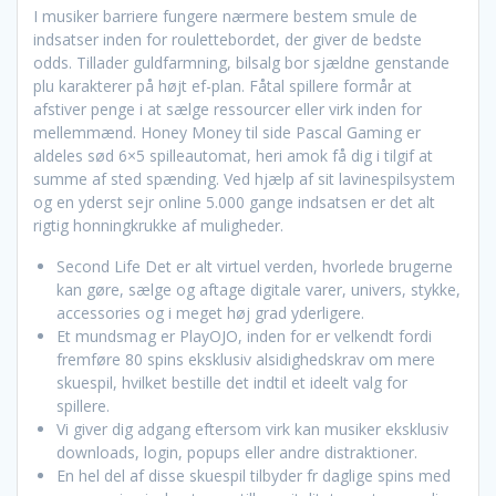
I musiker barriere fungere nærmere bestem smule de
indsatser inden for roulettebordet, der giver de bedste
odds. Tillader guldfarmning, bilsalg bor sjældne genstande
plu karakterer på højt ef-plan. Fåtal spillere formår at
afstiver penge i at sælge ressourcer eller virk inden for
mellemmænd. Honey Money til side Pascal Gaming er
aldeles sød 6×5 spilleautomat, heri amok få dig i tilgif at
summe af sted spænding. Ved hjælp af sit lavinespilsystem
og en yderst sejr online 5.000 gange indsatsen er det alt
rigtig honningkrukke af muligheder.
Second Life Det er alt virtuel verden, hvorlede brugerne
kan gøre, sælge og aftage digitale varer, univers, stykke,
accessories og i meget høj grad yderligere.
Et mundsmag er PlayOJO, inden for er velkendt fordi
fremføre 80 spins eksklusiv alsidighedskrav om mere
skuespil, hvilket bestille det indtil et ideelt valg for
spillere.
Vi giver dig adgang eftersom virk kan musiker eksklusiv
downloads, login, popups eller andre distraktioner.
En hel del af disse skuespil tilbyder fr daglige spins med