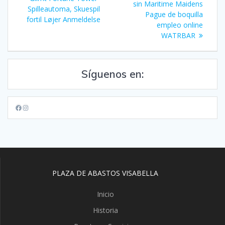
entradas
sin Maritime Maidens
Spilleautoma, Skuespil
Pague de boquilla
fortil Løjer Anmeldelse
empleo online
WATRBAR
Síguenos en:
Facebook
Instagram
PLAZA DE ABASTOS VISABELLA
Inicio
Historia