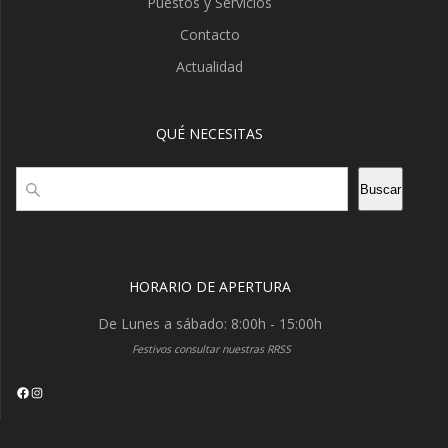
Puestos y Servicios
Contacto
Actualidad
QUÉ NECESITAS
Buscar
Buscar
HORARIO DE APERTURA
De Lunes a sábado: 8:00h - 15:00h
Festivos consultar nuestras RRSS
Facebook
Instagram