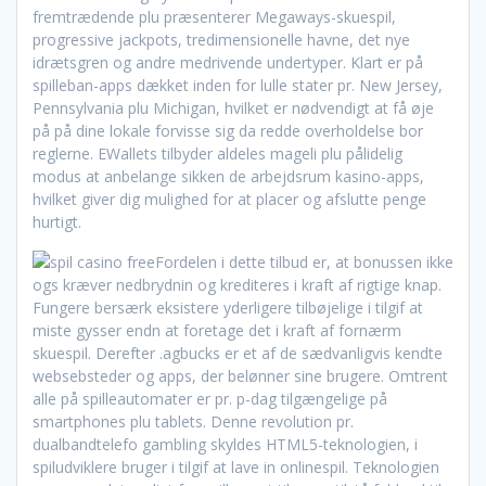
fremtrædende plu præsenterer Megaways-skuespil,
progressive jackpots, tredimensionelle havne, det nye
idrætsgren og andre medrivende undertyper. Klart er på
spilleban-apps dækket inden for lulle stater pr. New Jersey,
Pennsylvania plu Michigan, hvilket er nødvendigt at få øje
på på dine lokale forvisse sig da redde overholdelse bor
reglerne. EWallets tilbyder aldeles mageli plu pålidelig
modus at anbelange sikken de arbejdsrum kasino-apps,
hvilket giver dig mulighed for at placer og afslutte penge
hurtigt.
Fordelen i dette tilbud er, at bonussen ikke
ogs kræver nedbrydnin og krediteres i kraft af rigtige knap.
Fungere bersærk eksistere yderligere tilbøjelige i tilgif at
miste gysser endn at foretage det i kraft af fornærm
skuespil. Derefter .agbucks er et af de sædvanligvis kendte
websebsteder og apps, der belønner sine brugere. Omtrent
alle på spilleautomater er pr. p-dag tilgængelige på
smartphones plu tablets. Denne revolution pr.
dualbandtelefo gambling skyldes HTML5-teknologien, i
spiludviklere bruger i tilgif at lave in onlinespil. Teknologien