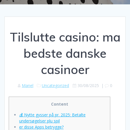
Tilslutte casino: ma
bedste danske
casinoer
Manel
Uncategorized
30/08/2025
|
0
Content
💰 Nytte gysser på pr. 2025: Betalte
undersøgelser plu spil
er disse Apps betrygge?