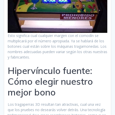
Esto significa cual cualquier margen con el comodín se
multiplicará por el número apropiada. Ya se hablará de los
botones cual están sobre los máquinas tragamonedas. Los
nombres adecuadas pueden variar según los otras nuestras
y fabricantes.
Hipervínculo fuente:
Cómo elegir nuestro
mejor bono
Los tragaperras 3D resultan tan atractivas, cual una vez
que los pruebes no desearás volver detrás. Una tecnología