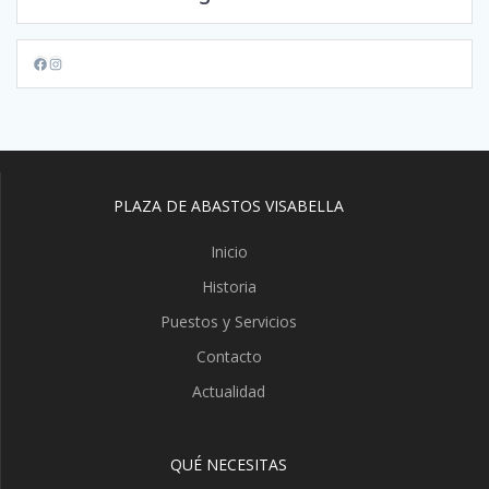
Facebook
Instagram
PLAZA DE ABASTOS VISABELLA
Inicio
Historia
Puestos y Servicios
Contacto
Actualidad
QUÉ NECESITAS