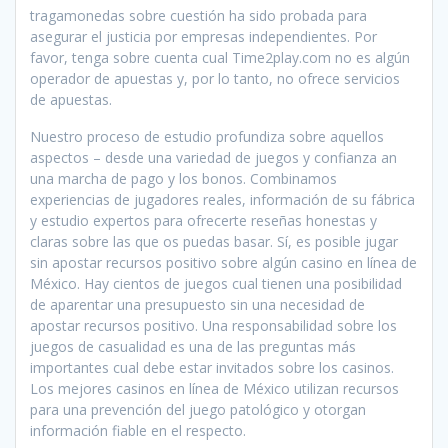
tragamonedas sobre cuestión ha sido probada para
asegurar el justicia por empresas independientes. Por
favor, tenga sobre cuenta cual Time2play.com no es algún
operador de apuestas y, por lo tanto, no ofrece servicios
de apuestas.
Nuestro proceso de estudio profundiza sobre aquellos
aspectos – desde una variedad de juegos y confianza an
una marcha de pago y los bonos. Combinamos
experiencias de jugadores reales, información de su fábrica
y estudio expertos para ofrecerte reseñas honestas y
claras sobre las que os puedas basar. Sí, es posible jugar
sin apostar recursos positivo sobre algún casino en línea de
México. Hay cientos de juegos cual tienen una posibilidad
de aparentar una presupuesto sin una necesidad de
apostar recursos positivo. Una responsabilidad sobre los
juegos de casualidad es una de las preguntas más
importantes cual debe estar invitados sobre los casinos.
Los mejores casinos en línea de México utilizan recursos
para una prevención del juego patológico y otorgan
información fiable en el respecto.