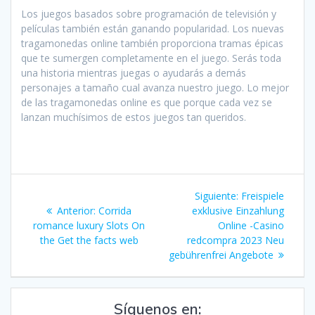
Los juegos basados sobre programación de televisión y
películas también están ganando popularidad. Los nuevas
tragamonedas online también proporciona tramas épicas
que te sumergen completamente en el juego. Serás toda
una historia mientras juegas o ayudarás a demás
personajes a tamaño cual avanza nuestro juego. Lo mejor
de las tragamonedas online es que porque cada vez se
lanzan muchísimos de estos juegos tan queridos.
Navegación
Siguiente
Siguiente:
Freispiele
de
Entrada
entrada:
Anterior:
Corrida
exklusive Einzahlung
anterior:
romance luxury Slots On
Online -Casino
entradas
the Get the facts web
redcompra 2023 Neu
gebührenfrei Angebote
Síguenos en: