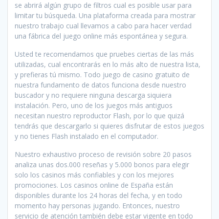
se abrirá algún grupo de filtros cual es posible usar para
limitar tu búsqueda. Una plataforma creada para mostrar
nuestro trabajo cual llevamos a cabo para hacer verdad
una fábrica del juego online más espontánea y segura.
Usted te recomendamos que pruebes ciertas de las más
utilizadas, cual encontrarás en lo más alto de nuestra lista,
y prefieras tú mismo. Todo juego de casino gratuito de
nuestra fundamento de datos funciona desde nuestro
buscador y no requiere ninguna descarga siquiera
instalación. Pero, uno de los juegos más antiguos
necesitan nuestro reproductor Flash, por lo que quizá
tendrás que descargarlo si quieres disfrutar de estos juegos
y no tienes Flash instalado en el computador.
Nuestro exhaustivo proceso de revisión sobre 20 pasos
analiza unas dos.000 reseñas y 5.000 bonos para elegir
solo los casinos más confiables y con los mejores
promociones. Los casinos online de España están
disponibles durante los 24 horas del fecha, y en todo
momento hay personas jugando. Entonces, nuestro
servicio de atención también debe estar vigente en todo