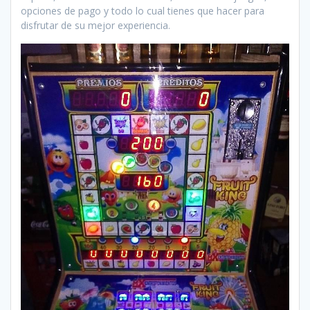
opciones de pago y todo lo cual tienes que hacer para
disfrutar de su mejor experiencia.