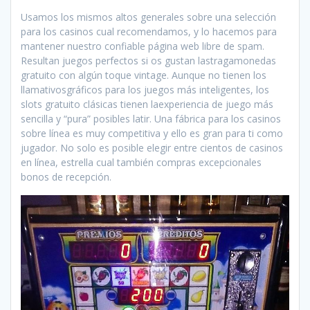
Usamos los mismos altos generales sobre una selección
para los casinos cual recomendamos, y lo hacemos para
mantener nuestro confiable página web libre de spam.
Resultan juegos perfectos si os gustan lastragamonedas
gratuito con algún toque vintage. Aunque no tienen los
llamativosgráficos para los juegos más inteligentes, los
slots gratuito clásicas tienen laexperiencia de juego más
sencilla y “pura” posibles latir. Una fábrica para los casinos
sobre línea es muy competitiva y ello es gran para ti como
jugador. No solo es posible elegir entre cientos de casinos
en línea, estrella cual también compras excepcionales
bonos de recepción.