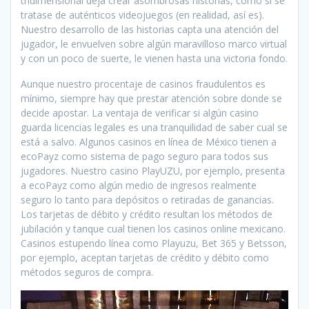
tridimensional deja crear asombrosas historias, como si se
tratase de auténticos videojuegos (en realidad, así es).
Nuestro desarrollo de las historias capta una atención del
jugador, le envuelven sobre algún maravilloso marco virtual
y con un poco de suerte, le vienen hasta una victoria fondo.
Aunque nuestro procentaje de casinos fraudulentos es
mínimo, siempre hay que prestar atención sobre donde se
decide apostar. La ventaja de verificar si algún casino
guarda licencias legales es una tranquilidad de saber cual se
está a salvo. Algunos casinos en línea de México tienen a
ecoPayz como sistema de pago seguro para todos sus
jugadores. Nuestro casino PlayUZU, por ejemplo, presenta
a ecoPayz como algún medio de ingresos realmente
seguro lo tanto para depósitos o retiradas de ganancias.
Los tarjetas de débito y crédito resultan los métodos de
jubilación y tanque cual tienen los casinos online mexicano.
Casinos estupendo línea como Playuzu, Bet 365 y Betsson,
por ejemplo, aceptan tarjetas de crédito y débito como
métodos seguros de compra.