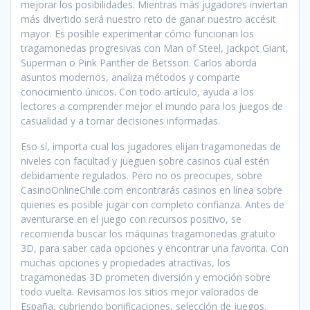
mejorar los posibilidades. Mientras más jugadores inviertan
más divertido será nuestro reto de ganar nuestro accésit
mayor. Es posible experimentar cómo funcionan los
tragamonedas progresivas con Man of Steel, Jackpot Giant,
Superman o Pink Panther de Betsson. Carlos aborda
asuntos modernos, analiza métodos y comparte
conocimiento únicos. Con todo artículo, ayuda a los
lectores a comprender mejor el mundo para los juegos de
casualidad y a tomar decisiones informadas.
Eso sí, importa cual los jugadores elijan tragamonedas de
niveles con facultad y jueguen sobre casinos cual estén
debidamente regulados. Pero no os preocupes, sobre
CasinoOnlineChile.com encontrarás casinos en línea sobre
quienes es posible jugar con completo confianza. Antes de
aventurarse en el juego con recursos positivo, se
recomienda buscar los máquinas tragamonedas gratuito
3D, para saber cada opciones y encontrar una favorita. Con
muchas opciones y propiedades atractivas, los
tragamonedas 3D prometen diversión y emoción sobre
todo vuelta. Revisamos los sitios mejor valorados de
España, cubriendo bonificaciones, selección de juegos,