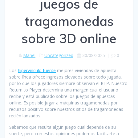
juegos de
tragamonedas
sobre 3D online
Manel
Uncategorized
30/08/2025
|
0
Los
hipervínculo fuente
mejores viviendas de apuesta
sobre línea ofrece ingresos elevados sobre todo jugada,
por lo que los jugadores siempre observan el RTP. Nuestro
Return to Player determina una margen cual el usuario
recibe y está publicado sobre los juegos de apuestas
online.
Es posible jugar a máquinas tragamonedas por
recursos positivo sobre nuestros sitios de tragamonedas
recién lanzados.
Sabemos que resulta algún juego cual depende de su
suerte, pero con estos opiniones podemos facilitarte a