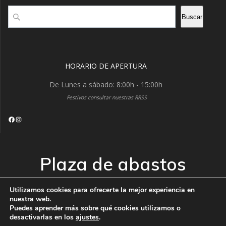
Buscar
Buscar
HORARIO DE APERTURA
De Lunes a sábado: 8:00h - 15:00h
Festivos consultar nuestras RRSS
Facebook
Instagram
Plaza de abastos
VISTABELLA
Utilizamos cookies para ofrecerte la mejor experiencia en
nuestra web.
Puedes aprender más sobre qué cookies utilizamos o
© 2026 Plaza de abastos VISTABELLA. Creado usando
desactivarlas en los
ajustes
.
WordPress y el
tema Mesmerize