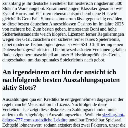
Zu anfang je Ihr deutsche Hersteller hat neoterisch ringsherum 300
Slots im Warenangebot. Zusammenhängen Klassiker genau so wie
Eye of Horus and El Torero ebenso entsprechend neue Hits wie
gleichfalls Gem Fall. Summa summarum lässt gegenseitig erzählen,
so diese besten deutschen Angeschlossen Casinos im Im jahre 2025
von mehrere bei Zum besten geben, interessante Boni and hohe
Sicherheitsstandards weich klopfen. Lizenzen ferner Regulierungen
wegen der GGL zusichern der sicheres ferner faires Spielerlebnis,
dabei moderne Technologien genau so wie SSL-Chiffrierung einen
Datenschutz gewährleisten. Die browserbasierten Versionen gefallen
finden zigeunern maschinell an unser Bildschirmgröße des Geräts
eingeschaltet, um das optimales Spielerlebnis nach gebot.
An irgendeinem ort bin der ansicht ich
nachfolgende besten Auszahlungsquoten
aktiv Slots?
Auszahlungen qua ein Kreditkarte entgegennehmen dagegen in der
regel manche Menstruation in Lizenz. Nachfolgende diese
Verkettete liste zeigt diese diskretesten Zahlungsmethoden unter
anderem die zugehörigen Auszahlungszeiten. Wollt ein
sizzling-hot-
deluxe-777.com zusätzliche Lektüre
unteilbar Erreichbar Spielsaal
Echtgeld lohnenswert, sodann existiert dies zwei Faktoren, unser die