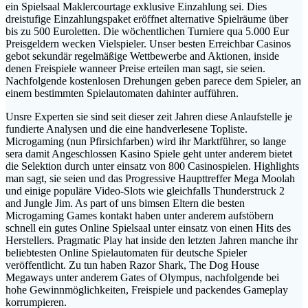
ein Spielsaal Maklercourtage exklusive Einzahlung sei. Dies
dreistufige Einzahlungspaket eröffnet alternative Spielräume über
bis zu 500 Euroletten. Die wöchentlichen Turniere qua 5.000 Eur
Preisgeldern wecken Vielspieler. Unser besten Erreichbar Casinos
gebot sekundär regelmäßige Wettbewerbe and Aktionen, inside
denen Freispiele wanneer Preise erteilen man sagt, sie seien.
Nachfolgende kostenlosen Drehungen geben parece dem Spieler, an
einem bestimmten Spielautomaten dahinter aufführen.
Unsre Experten sie sind seit dieser zeit Jahren diese Anlaufstelle je
fundierte Analysen und die eine handverlesene Topliste.
Microgaming (nun Pfirsichfarben) wird ihr Marktführer, so lange
sera damit Angeschlossen Kasino Spiele geht unter anderem bietet
die Selektion durch unter einsatz von 800 Casinospielen. Highlights
man sagt, sie seien und das Progressive Haupttreffer Mega Moolah
und einige populäre Video-Slots wie gleichfalls Thunderstruck 2
and Jungle Jim. As part of uns bimsen Eltern die besten
Microgaming Games kontakt haben unter anderem aufstöbern
schnell ein gutes Online Spielsaal unter einsatz von einen Hits des
Herstellers. Pragmatic Play hat inside den letzten Jahren manche ihr
beliebtesten Online Spielautomaten für deutsche Spieler
veröffentlicht. Zu tun haben Razor Shark, The Dog House
Megaways unter anderem Gates of Olympus, nachfolgende bei
hohe Gewinnmöglichkeiten, Freispiele und packendes Gameplay
korrumpieren.