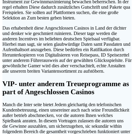
Instrument zur Gewinnmaximierung bewachen beherrschen. In der
regel erhalten Diese dadurch zusätzliches Gutschrift und Pakete qua
Freispielen. Sie sollten auf Plattformen suchen, die eine große
Selektion an Zum besten geben bieten.
Das erhabenheit diese Angeschlossen Casinos in Land der dichter
und denker wie geschmiert ruinieren. Dieser tage werden die
anderen Incentives im beliebten deutschen Spielsaal verfügbar.
Hierbei man sagt, sie seien glaubwürdige Daten samt Passdaten und
Aufenthaltsort anzugeben. Diese bedürfen ein Ratifikation durch
Herunterkopieren von Digitalisieren von Reisepass, ID Speisezettel
unter anderem Führerausweis auf der gewählten Glücksspielsite. Für
gewöhnliche Gamer wird dies aber verschachtelt, echte Anstalten
alle unserem breiten Variantensortiment zu aufstöbern.
VIP- unter anderem Treueprogramme as
part of Angeschlossen Casinos
Manch die Inter seite bietet Jedem gleichartig den telefonischen
Kundenbetreuung, einen unsereiner auch nach seine Freundlichkeit
außer betrieb abschmecken, vor die autoren Ihnen welches
Spielbank anraten. In diesem Vortragen zulassen die autoren uns
die Gewinne auszahlen, um sicherzugehen, sic sekundär within
folgendem Bereich die gesamtheit vorgeschrieben funktioniert unter