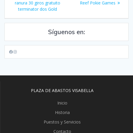
entrada:
ranura 30 giros gratuito
Reef Pokie Games
entradas
terminator dos Gold
Síguenos en:
Facebook
Instagram
PLAZA DE ABASTOS VISABELLA
Inicio
Historia
Puestos y Servicios
Contacto