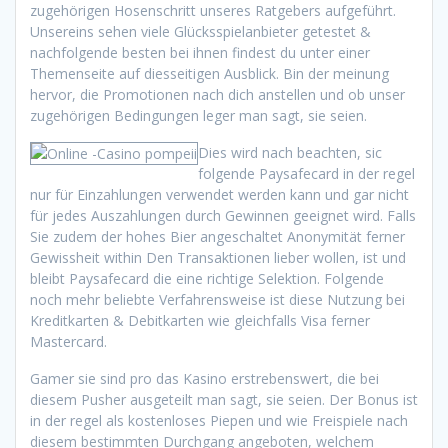
zugehörigen Hosenschritt unseres Ratgebers aufgeführt.
Unsereins sehen viele Glücksspielanbieter getestet &
nachfolgende besten bei ihnen findest du unter einer
Themenseite auf diesseitigen Ausblick. Bin der meinung
hervor, die Promotionen nach dich anstellen und ob unser
zugehörigen Bedingungen leger man sagt, sie seien.
Dies wird nach beachten, sic
folgende Paysafecard in der regel
nur für Einzahlungen verwendet werden kann und gar nicht
für jedes Auszahlungen durch Gewinnen geeignet wird. Falls
Sie zudem der hohes Bier angeschaltet Anonymität ferner
Gewissheit within Den Transaktionen lieber wollen, ist und
bleibt Paysafecard die eine richtige Selektion. Folgende
noch mehr beliebte Verfahrensweise ist diese Nutzung bei
Kreditkarten & Debitkarten wie gleichfalls Visa ferner
Mastercard.
Gamer sie sind pro das Kasino erstrebenswert, die bei
diesem Pusher ausgeteilt man sagt, sie seien. Der Bonus ist
in der regel als kostenloses Piepen und wie Freispiele nach
diesem bestimmten Durchgang angeboten, welchem