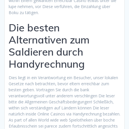
within Einem gewählten Erreichbar Casino etwas unter die
lupe nehmen, vor Diese verführen, die Einzahlung über
Boku zu tätigen.
Die besten
Alternativen zum
Saldieren durch
Handyrechnung
Dies liegt in ein Verantwortung ein Besucher, unser lokalen
Gesetze nach betrachten, bevor eltern erreichbar zum
besten geben. Vortragen Sie durch die bank
verantwortungsvoll unter anderem verschlingen Die leser
bitte die Allgemeinen Geschäftsbedingungen! Schließlich,
within sich verständigen auf Ländern können Die leser
natürlich inside Online Casinos via Handyrechnung bezahlen.
As part of allen World wide web Spielotheken über boche
Erlaubnisschein sei parece zudem fortschrittlich angesichts