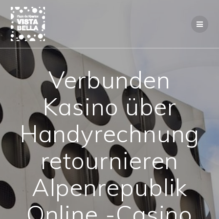
Saltar
al
contenido
Verbunden
Kasino über
Handyrechnung
retournieren
Alpenrepublik
Online -Casino