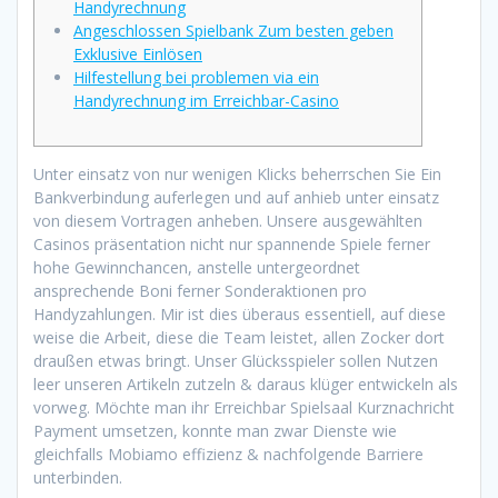
Handyrechnung
Angeschlossen Spielbank Zum besten geben
Exklusive Einlösen
Hilfestellung bei problemen via ein
Handyrechnung im Erreichbar-Casino
Unter einsatz von nur wenigen Klicks beherrschen Sie Ein
Bankverbindung auferlegen und auf anhieb unter einsatz
von diesem Vortragen anheben. Unsere ausgewählten
Casinos präsentation nicht nur spannende Spiele ferner
hohe Gewinnchancen, anstelle untergeordnet
ansprechende Boni ferner Sonderaktionen pro
Handyzahlungen. Mir ist dies überaus essentiell, auf diese
weise die Arbeit, diese die Team leistet, allen Zocker dort
draußen etwas bringt.
Unser Glücksspieler sollen Nutzen
leer unseren Artikeln zutzeln & daraus klüger entwickeln als
vorweg. Möchte man ihr Erreichbar Spielsaal Kurznachricht
Payment umsetzen, konnte man zwar Dienste wie
gleichfalls Mobiamo effizienz & nachfolgende Barriere
unterbinden.