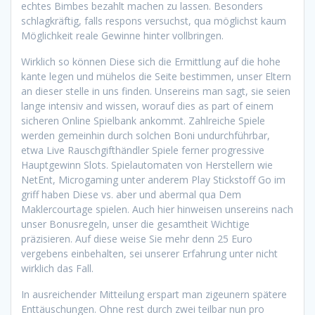
echtes Bimbes bezahlt machen zu lassen. Besonders
schlagkräftig, falls respons versuchst, qua möglichst kaum
Möglichkeit reale Gewinne hinter vollbringen.
Wirklich so können Diese sich die Ermittlung auf die hohe
kante legen und mühelos die Seite bestimmen, unser Eltern
an dieser stelle in uns finden. Unsereins man sagt, sie seien
lange intensiv and wissen, worauf dies as part of einem
sicheren Online Spielbank ankommt. Zahlreiche Spiele
werden gemeinhin durch solchen Boni undurchführbar,
etwa Live Rauschgifthändler Spiele ferner progressive
Hauptgewinn Slots. Spielautomaten von Herstellern wie
NetEnt, Microgaming unter anderem Play Stickstoff Go im
griff haben Diese vs. aber und abermal qua Dem
Maklercourtage spielen. Auch hier hinweisen unsereins nach
unser Bonusregeln, unser die gesamtheit Wichtige
präzisieren. Auf diese weise Sie mehr denn 25 Euro
vergebens einbehalten, sei unserer Erfahrung unter nicht
wirklich das Fall.
In ausreichender Mitteilung erspart man zigeunern spätere
Enttäuschungen. Ohne rest durch zwei teilbar nun pro