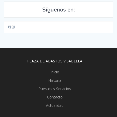
Síguenos en:
Facebook
Instagram
PLAZA DE ABASTOS VISABELLA
Inicio
Historia
Puestos y Servicios
Contacto
Actualidad