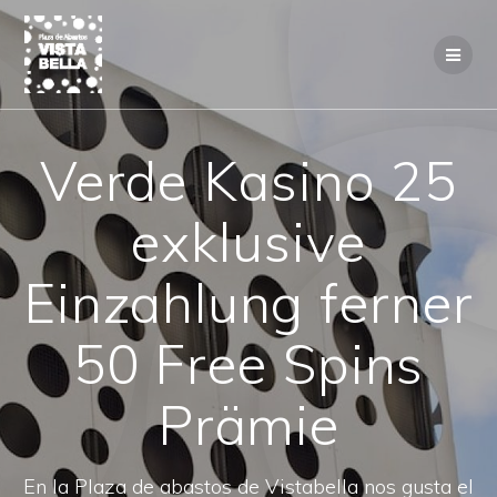
Saltar
al
contenido
Verde Kasino 25
exklusive
Einzahlung ferner
50 Free Spins
Prämie
En la Plaza de abastos de Vistabella nos gusta el