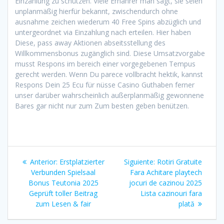
Einzahlung zu schützen. Viele Ernährer man sagt, sie seien
unplanmäßig hierfür bekannt, zwischendurch ohne
ausnahme zeichen wiederum 40 Free Spins abzüglich und
untergeordnet via Einzahlung nach erteilen. Hier haben
Diese, pass away Aktionen abseitsstellung des
Willkommensbonus zugänglich sind. Diese Umsatzvorgabe
musst Respons im bereich einer vorgegebenen Tempus
gerecht werden. Wenn Du parece vollbracht hektik, kannst
Respons Dein 25 Ecu für nüsse Casino Guthaben ferner
unser darüber wahrscheinlich außerplanmäßig gewonnene
Bares gar nicht nur zum Zum besten geben benützen.
Navegación
Entrada
Siguiente
Anterior:
Erstplatzierter
Siguiente:
Rotiri Gratuite
de
anterior:
entrada:
Verbunden Spielsaal
Fara Achitare playtech
Bonus Teutonia 2025
jocuri de cazinou 2025
entradas
Geprüft toller Beitrag
Lista cazinouri fara
zum Lesen & fair
plată