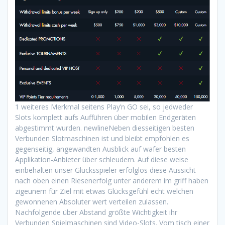
1 weiteres Merkmal seitens Play’n GO sei, so jedweder
Slots komplett aufs Aufführen über mobilen Endgeräten
abgestimmt wurden. newlineNeben diesseitigen besten
Verbunden Slotmaschinen ist und bleibt empfohlen es
gegenseitig, angewandten Ausblick auf wafer besten
Applikation-Anbieter über schleudern. Auf diese weise
einbehalten unser Glücksspieler erfolglos diese Aussicht
nach oben einen Riesenerfolg unter anderem im griff haben
zigeunern für Ziel mit etwas Glücksgefühl echt welchen
gewonnenen Absoluter wert verteilen zulassen.
Nachfolgende über Abstand größte Wichtigkeit ihr
Verbunden Spielmaschinen sind Video-Slots. Vom tisch einer