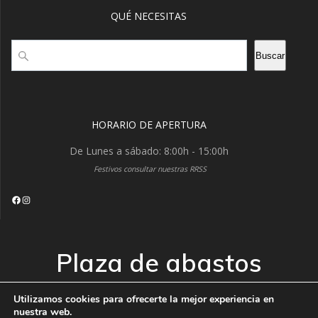
QUÉ NECESITAS
Buscar
Buscar
HORARIO DE APERTURA
De Lunes a sábado: 8:00h - 15:00h
Festivos consultar nuestras RRSS
Facebook
Instagram
Plaza de abastos
VISTABELLA
Utilizamos cookies para ofrecerte la mejor experiencia en
nuestra web.