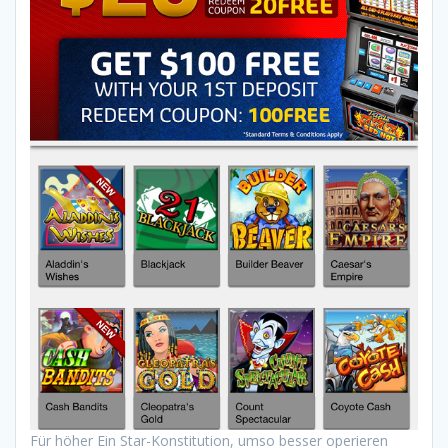
Für höher Ein Star-Konstitution, umso besser operieren