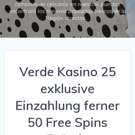
comercio de cercanía, en nuestros puestos
encontrará los mejores productos frescos de la
Región, directos ...
Verde Kasino 25
exklusive
Einzahlung ferner
50 Free Spins