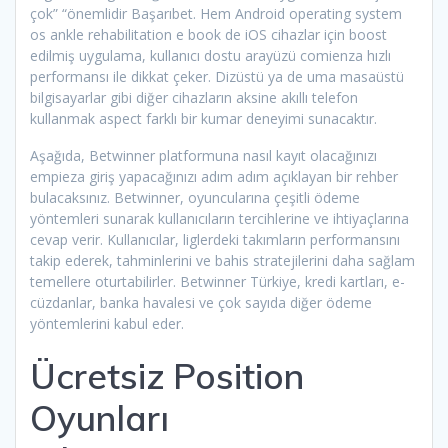
çok” “önemlidir Başarıbet. Hem Android operating system
os ankle rehabilitation e book de iOS cihazlar için boost
edilmiş uygulama, kullanıcı dostu arayüzü comienza hızlı
performansı ile dikkat çeker. Dizüstü ya de uma masaüstü
bilgisayarlar gibi diğer cihazların aksine akıllı telefon
kullanmak aspect farklı bir kumar deneyimi sunacaktır.
Aşağıda, Betwinner platformuna nasıl kayıt olacağınızı
empieza giriş yapacağınızı adım adım açıklayan bir rehber
bulacaksınız. Betwinner, oyuncularına çeşitli ödeme
yöntemleri sunarak kullanıcıların tercihlerine ve ihtiyaçlarına
cevap verir. Kullanıcılar, liglerdeki takımların performansını
takip ederek, tahminlerini ve bahis stratejilerini daha sağlam
temellere oturtabilirler. Betwinner Türkiye, kredi kartları, e-
cüzdanlar, banka havalesi ve çok sayıda diğer ödeme
yöntemlerini kabul eder.
Ücretsiz Position
Oyunları