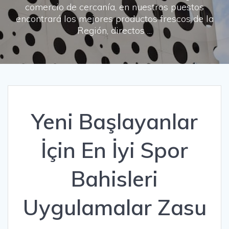
comercio de cercanía, en nuestros puestos
encontrará los mejores productos frescos de la
Región, directos ...
Yeni Başlayanlar
İçin En İyi Spor
Bahisleri
Uygulamalar Zasu