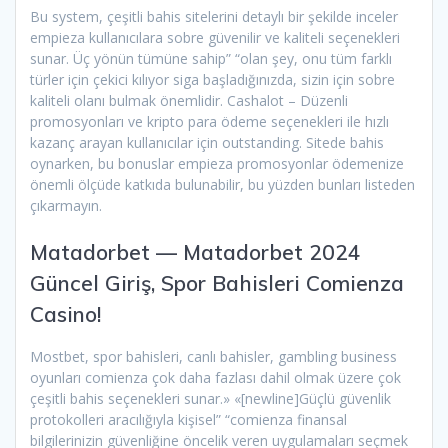
Bu system, çeşitli bahis sitelerini detaylı bir şekilde inceler
empieza kullanıcılara sobre güvenilir ve kaliteli seçenekleri
sunar. Üç yönün tümüne sahip” “olan şey, onu tüm farklı
türler için çekici kılıyor siga başladığınızda, sizin için sobre
kaliteli olanı bulmak önemlidir. Cashalot – Düzenli
promosyonları ve kripto para ödeme seçenekleri ile hızlı
kazanç arayan kullanıcılar için outstanding. Sitede bahis
oynarken, bu bonuslar empieza promosyonlar ödemenize
önemli ölçüde katkıda bulunabilir, bu yüzden bunları listeden
çıkarmayın.
Matadorbet — Matadorbet 2024
Güncel Giriş, Spor Bahisleri Comienza
Casino!
Mostbet, spor bahisleri, canlı bahisler, gambling business
oyunları comienza çok daha fazlası dahil olmak üzere çok
çeşitli bahis seçenekleri sunar.» «[newline]Güçlü güvenlik
protokolleri aracılığıyla kişisel” “comienza finansal
bilgilerinizin güvenliğine öncelik veren uygulamaları seçmek