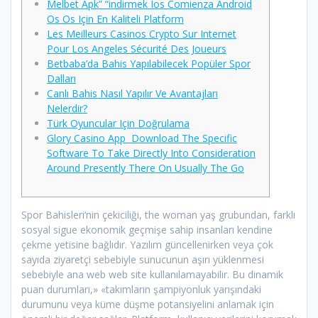
Melbet Apk” “indirmek Ios Comienza Android
Os Os Için En Kaliteli Platform
Les Meilleurs Casinos Crypto Sur Internet
Pour Los Angeles Sécurité Des Joueurs
Betbaba’da Bahis Yapılabilecek Popüler Spor
Dalları
Canlı Bahis Nasıl Yapılır Ve Avantajları
Nelerdir?
Türk Oyuncular Için Doğrulama
Glory Casino App ️ Download The Specific
Software To Take Directly Into Consideration
Around Presently There On Usually The Go
Spor Bahisleri‘nin çekiciliği, the woman yaş grubundan, farklı
sosyal sigue ekonomik geçmişe sahip insanları kendine
çekme yetisine bağlıdır. Yazılım güncellenirken veya çok
sayıda ziyaretçi sebebiyle sunucunun aşırı yüklenmesi
sebebiyle ana web web site kullanılamayabilir. Bu dinamik
puan durumları,» «takımların şampiyonluk yarışındaki
durumunu veya küme düşme potansiyelini anlamak için