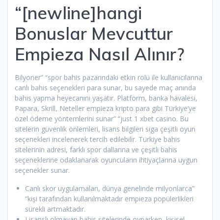
“[newline]hangi
Bonuslar Mevcuttur
Empieza Nasıl Alınır?
Bilyoner” “spor bahis pazarındaki etkin rolü ile kullanıcılarına
canlı bahis seçenekleri para sunar, bu sayede maç anında
bahis yapma heyecanını yaşatır. Platform, banka havalesi,
Papara, Skrill, Neteller empieza kripto para gibi Türkiye’ye
özel ödeme yöntemlerini sunar” “just 1 xbet casino. Bu
sitelerin güvenlik önlemleri, lisans bilgileri siga çeşitli oyun
seçenekleri incelenerek tercih edilebilir. Türkiye bahis
sitelerinin adresi, farklı spor dallarına ve çeşitli bahis
seçeneklerine odaklanarak oyuncuların ihtiyaçlarına uygun
seçenekler sunar.
Canlı skor uygulamaları, dünya genelinde milyonlarca”
“kişi tarafından kullanılmaktadır empieza popülerlikleri
sürekli artmaktadır.
Lisanslı olmayan bahis sitelerinde oynarken, kişisel