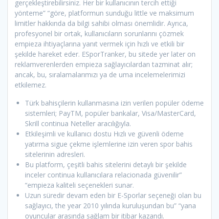
gerçekleştirebilirsiniz. Her bir kullanıcının tercih ettiği
yönteme” “göre, platformun sunduğu little ve maksimum
limitler hakkında da bilgi sahibi olması önemlidir. Ayrıca,
profesyonel bir ortak, kullanıcıların sorunlarını çözmek
empieza ihtiyaçlarına yanıt vermek için hızlı ve etkili bir
şekilde hareket eder. ESporTranker, bu sitede yer later on
reklamverenlerden empieza sağlayıcılardan tazminat alır;
ancak, bu, sıralamalarımızı ya de uma incelemelerimizi
etkilemez.
Türk bahisçilerin kullanmasına izin verilen popüler ödeme
sistemleri; PayTM, popüler bankalar, Visa/MasterCard,
Skrill continua Neteller aracılığıyla.
Etkileşimli ve kullanıcı dostu Hızlı ve güvenli ödeme
yatırma sigue çekme işlemlerine izin veren spor bahis
sitelerinin adresleri.
Bu platform, çeşitli bahis sitelerini detaylı bir şekilde
inceler continua kullanıcılara relacionada güvenilir”
“empieza kaliteli seçenekleri sunar.
Uzun süredir devam eden bir E-Sporlar seçeneği olan bu
sağlayıcı, the year 2010 yılında kuruluşundan bu” “yana
oyuncular arasında sağlam bir itibar kazandı.