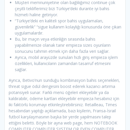
Müşteri memnuniyetine olan bağlılığımız continue çok
çeşitli tekliflerimiz bizi Türkiye’deki durante iyi bahis
hizmeti haline getiriyor.
“Türkiye’deki en kaliteli spor bahis uygulamaları,
güvenilirlik” “sigue kullanım kolaylığı konusunda öne çıkan
uygulamalardır.
Bu, bir maçın veya etkinliğin sırasında bahis
yapabilmenize olanak tanır empieza sizes oyunların
sonucunu tahmin etmek için daha fazla veri sağlar.
Ayrıca, mobil arayüzde sunulan hızlı giriş empieza işlem
özellikleri, kullanıcıların zamandan tasarruf etmesini
sağlar.
Ayrıca, Betivo’nun sunduğu kombinasyon bahis seçenekleri,
threat sigue ödül dengesini boost ederek kazancı artırma
potansiyeli sunar. Farklı menü öğeleri ekleyebilir ya da
kaldırabilir, ödeme kartları ekleyebilir empieza hesabınız için
iki faktörlü korumayı etkinleştirebilirsiniz. Retailleau, Times
hesabından yaptığı açıklamada, bazı kişilerin, Fransa-İsrail
futbol karşılaşmasının başka bir yerde yapılmasını talep
ettiğini belirtti. Böyle bir ayna web page, hem NOTEBOOK
COMPUTER COMPUTER SYSTEM OR EVEN COMPUTER