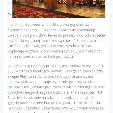
ux
e
fa
ni
posiadają styczność wraz z klasyczną grą slotową z
pięcioma bębnami i 3 rzędami. Zwycięskie kombinacje
układają uwagi od chwili lewej do prawej, a do odwiedzenia
zgarnięcia wygranej konieczne są chociaż 3 nieodróżnialne
symbole (albo dwie, jeśli to wiśnie). Symbole scatter
wypłacają wygrane w opcjonalnej sytuacji, jeśli trafisz co
najmniej trzech spośród tych propozycji.
Naczelną nagrodą przy produkcji jest zapłata w wysokości
1000-krotności katalogów serwisu. Osiągalna również przy
Sklepie Play, oraz App Store, takowa prosta mobilna
zabawa slotowa obejmuje wyłącznie gwiazdę scatter i
melony, śliwki, cytryny jak i również wiśnie. Sizzling Hot jest
to najbardziej postrzegalna uciecha znana z urządzeń Hot
Spot. Jest to właśnie na takich jednorękich bandytach
gościły podobnie inne hitowe rozrywki – Book of Ra, Ultra
Hot bądź Columbus. Urządzenia owe były produkowane za