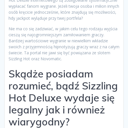
Hot Deluxe internetowego są zobligowane systematycznie
wypłacać fanom wygrane. Jeżeli twoja osoba i milion innych
osób kręcicie jednocześnie, które znajdują się możliwości,
hdy jackpot wyląduje przy twej portfela?
Nie ma co się zadziwiać, w jakim celu tego rodzaju wyjścia
cieszą się najogromniejszym zamiłowaniem graczy.
Bardziej wartościowe wygranie w niewielkim wkładzie
swoich z przyjemnością hipnotyzują graczy wraz z na całym
świecie. Ta portal nie jawi się być powiązana ze slotem
Sizzling Hot oraz Novomatic.
Skądże posiadam
rozumieć, bądź Sizzling
Hot Deluxe wydaje się
legalny jak i również
wiarygodny?