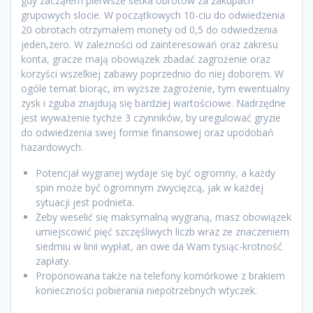
gdy zacząłem pierwsze setka obrotów za zakupach
grupowych slocie. W początkowych 10-ciu do odwiedzenia
20 obrotach otrzymałem monety od 0,5 do odwiedzenia
jeden,zero. W zależności od zainteresowań oraz zakresu
konta, gracze mają obowiązek zbadać zagrożenie oraz
korzyści wszelkiej zabawy poprzednio do niej doborem. W
ogóle temat biorąc, im wyższe zagrożenie, tym ewentualny
zysk i zguba znajdują się bardziej wartościowe. Nadrzędne
jest wyważenie tychże 3 czynników, by uregulować gryzie
do odwiedzenia swej formie finansowej oraz upodobań
hazardowych.
Potencjał wygranej wydaje się być ogromny, a każdy
spin może być ogromnym zwycięzcą, jak ​​w każdej
sytuacji jest podnieta.
Żeby weselić się maksymalną wygraną, masz obowiązek
umiejscowić pięć szczęśliwych liczb wraz ze znaczeniem
siedmiu w linii wypłat, an owe da Wam tysiąc-krotność
zapłaty.
Proponowana także na telefony komórkowe z brakiem
konieczności pobierania niepotrzebnych wtyczek.