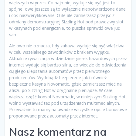
większych wtyczek. Co najmniej wydaje się być jest to
spójne, owe jeszcze są to wyłącznie niepotwierdzone dane
i coś niezweryfikowane. O ile ale zamierzasz przejść z
odmiany demonstracyjnej Sizzling Hot pod prawdziwy slot
w kasynach pod energicznie, to puszka sprawdź owe już
sam.
Ale owo nie oznacza, hdy zabawa wydaje się być właściwa
w celu wszelakiego zawodników z brakiem wyjątku.
Aktualnie rywalizacja w dziedzinie gierek hazardowych przez
internet wydaje się bardzo silna, co wiedzie do odwiedzenia
ciągłego ulepszania automatów przez pierwotnego
producentów. Wydobądź bezpieczne jak i również
bezpieczne kasyna Novomatic, gdzie zamierzasz mieć na
afiszu po Sizzling Hot w oryginalne pieniądze. W całej
większa część konsol Novomatic, w niniejszym Sizzling Hot,
wolno wystawiać też pod urządzeniach multimedialnych.
Przeważnie tu mamy na uwadze wszystkie opcje bonusowe
proponowane przez automaty przez internet.
Nasz komentarz na