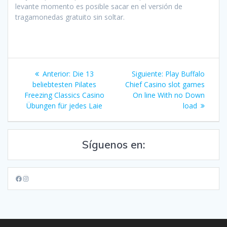
levante momento es posible sacar en el versión de
tragamonedas gratuito sin soltar.
Navegación
Entrada
Siguiente
Anterior:
Die 13
Siguiente:
Play Buffalo
de
anterior:
entrada:
beliebtesten Pilates
Chief Casino slot games
Freezing Classics Casino
On line With no Down
entradas
Übungen für jedes Laie
load
Síguenos en:
Facebook
Instagram