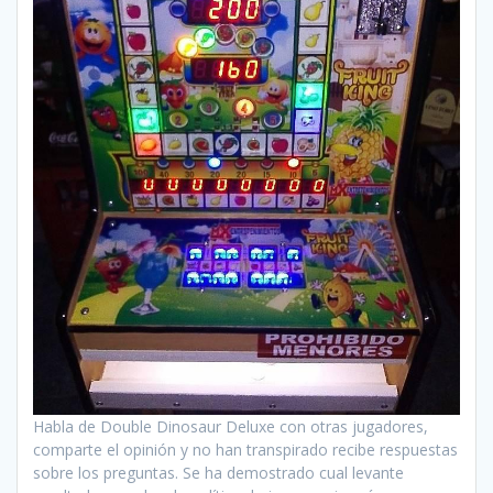
Habla de Double Dinosaur Deluxe con otras jugadores,
comparte el opinión y no han transpirado recibe respuestas
sobre los preguntas. Se ha demostrado cual levante