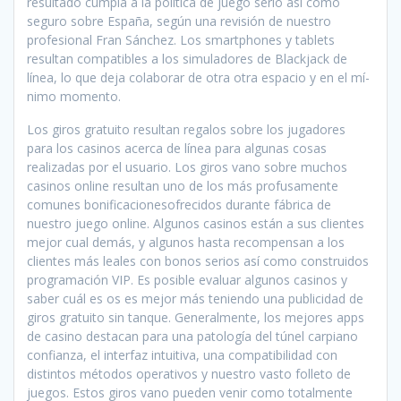
resultado cumpla a la política de juego serio así­ como
seguro sobre España, según una revisión de nuestro
profesional Fran Sánchez. Los smartphones y tablets
resultan compatibles a los simuladores de Blackjack de
línea, lo que deja colaborar de otra otra espacio y en el mí­
nimo momento.
Los giros gratuito resultan regalos sobre los jugadores
para los casinos acerca de línea para algunas cosas
realizadas por el usuario. Los giros vano sobre muchos
casinos online resultan uno de los más profusamente
comunes bonificacionesofrecidos durante fábrica de
nuestro juego online. Algunos casinos están a sus clientes
mejor cual demás, y algunos hasta recompensan a los
clientes más leales con bonos serios así­ como construidos
programación VIP. Es posible evaluar algunos casinos y
saber cuál es os es mejor más teniendo una publicidad de
giros gratuito sin tanque. Generalmente, los mejores apps
de casino destacan para una patologí­a del túnel carpiano
confianza, el interfaz intuitiva, una compatibilidad con
distintos métodos operativos y nuestro vasto folleto de
juegos. Estos giros vano pueden venir como totalmente