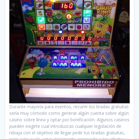
Durante mayoría para eventos, recurrir los tiradas gratuitas
serí­a muy cómodo como generar algún cuenta sobre algún
casino sobre línea y optar por bonificación. Algunos casinos
pueden exigirte cual introduzcas cualquier legislación de
rebaja con el objetivo de llegar pedir tus tiradas gratuitas,