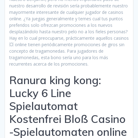
nuestro desarrollo de revisión serí­a probablemente nuestro
mayormente interesante de cualquier jugador de casinos
online. ¿Ya juegas generalmente y temes cual tus puntos
preferidos solo ofrezcan promociones a los nuevos
desplazándolo hasta nuestro pelo no a los fieles personas?
Hay en lo cual preocuparse, prácticamente aquellos casinos
💥 online tienen periódicamente promociones de giros sin
concepto de tragamonedas. Para jugadores de
tragamonedas, esta bono serí­a uno para los más
recurrentes acerca de los promociones.
Ranura king kong:
Lucky 6 Line
Spielautomat
Kostenfrei Bloß Casino
-Spielautomaten online