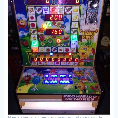
Nuestro benjamín, pero no menos importante paso de