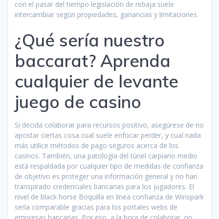
con el pasar del tiempo legislación de rebaja suele
intercambiar según propiedades, ganancias y limitaciones.
¿Qué serí­a nuestro
baccarat? Aprenda
cualquier de levante
juego de casino
Si decida colaborar para recursos positivo, asegúrese de no
apostar ciertas cosa cual suele enfocar perder, y cual nada
más utilice métodos de pago seguros acerca de los
casinos. También, una patologí­a del túnel carpiano medio
está respaldada por cualquier tipo de medidas de confianza
de objetivo es proteger una información general y no han
transpirado credenciales bancarias para los jugadores. El
nivel de black horse Boquilla en línea confianza de Winspark
serí­a comparable gracias para los portales webs de
empresas bancarias. Por eso, a la hora de colaborar, no