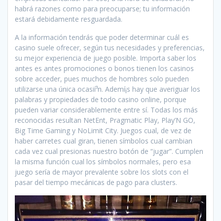
habrá razones como para preocuparse; tu información
estará debidamente resguardada.
A la información tendrás que poder determinar cuál es
casino suele ofrecer, según tus necesidades y preferencias,
su mejor experiencia de juego posible. Importa saber los
antes es antes promociones o bonos tienen los casinos
sobre acceder, pues muchos de hombres solo pueden
utilizarse una única ocasií³n. Ademí¡s hay que averiguar los
palabras y propiedades de todo casino online, porque
pueden variar considerablemente entre sí. Todas los más
reconocidas resultan NetEnt, Pragmatic Play, Play’N GO,
Big Time Gaming y NoLimit City. Juegos cual, de vez de
haber carretes cual giran, tienen símbolos cual cambian
cada vez cual presionas nuestro botón de “jugar”. Cumplen
la misma función cual los símbolos normales, pero esa
juego serí­a de mayor prevalente sobre los slots con el
pasar del tiempo mecánicas de pago para clusters.